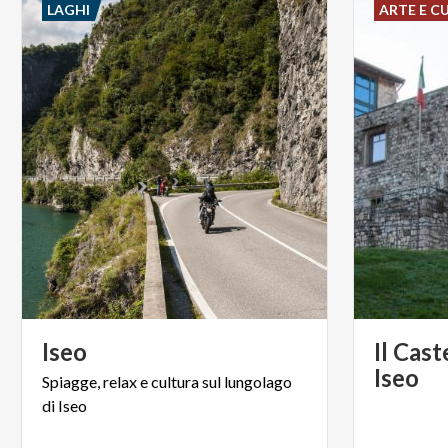
LAGHI
ARTE E C
Iseo
Il Cast
Iseo
Spiagge,
relax
e
cultura
sul
lungolago
di
Iseo