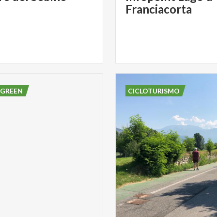
Franciacorta
 GREEN
CICLOTURISMO