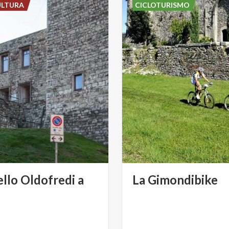
ULTURA
CICLOTURISMO
ello Oldofredi a
La
Gimondibike