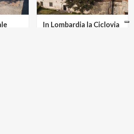
ale
In Lombardia la Ciclovia
delle Torbiere del Sebino
più bella d'Italia
ARTE E CULTURA