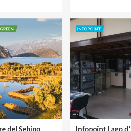
 GREEN
INFOPOINT
re
del
Sebino
Infopoint Lago d'