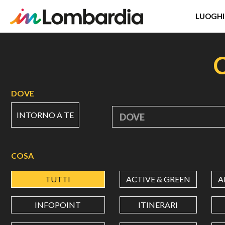
LUOGHI
Salta
al
contenuto
principale
DOVE
INTORNO A TE
DOVE
COSA
TUTTI
ACTIVE & GREEN
A
INFOPOINT
ITINERARI