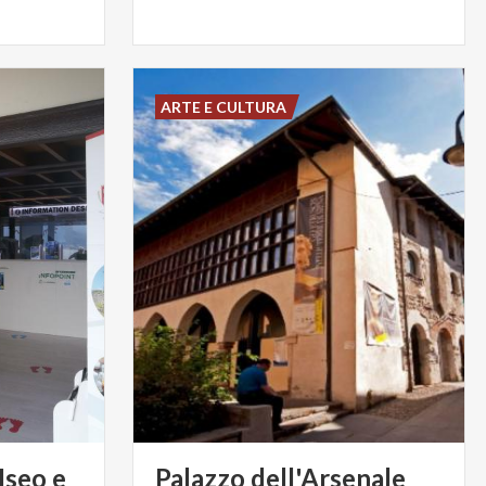
ARTE E CULTURA
Iseo e
Palazzo
dell'Arsenale