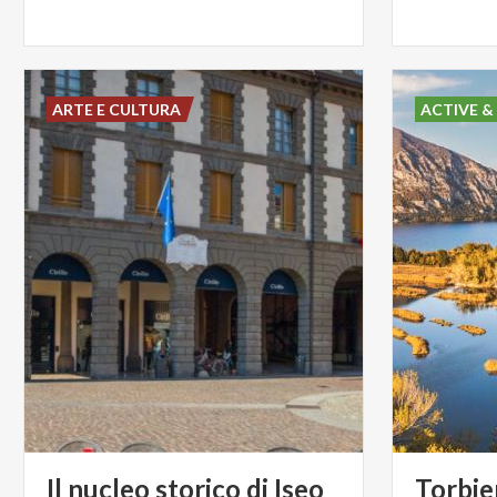
ARTE E CULTURA
ACTIVE &
Il
nucleo
storico
di
Iseo
Torbie