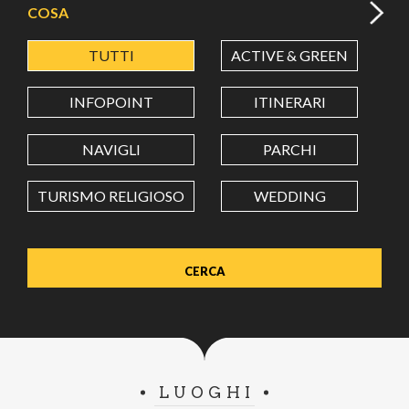
COSA
TUTTI
ACTIVE & GREEN
A
LATITUDINE
INFOPOINT
ITINERARI
LONGITUDINE
NAVIGLI
PARCHI
TURISMO RELIGIOSO
WEDDING
Value in decimal degrees. Use dot (.) as decimal separator.
LUOGHI