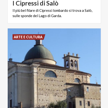
I
Cipressi
di
Salò
Il
più
bel
filare
di
Cipressi
lombardo
si
trova
a
Salò,
sulle
sponde
del
Lago
di
Garda.
ARTE E CULTURA