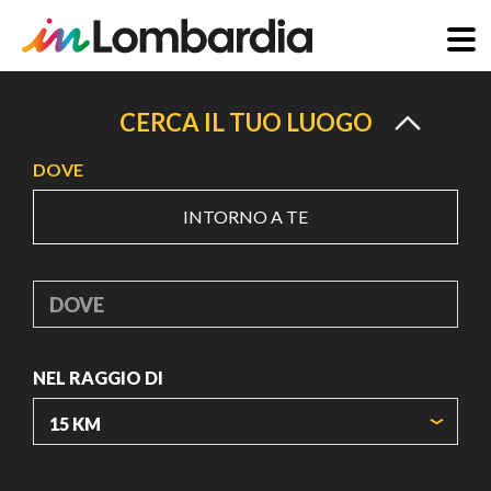
Salta
al
CERCA IL TUO LUOGO
contenuto
DOVE
principale
INTORNO A TE
DOVE
NEL RAGGIO DI
ORIGIN COORDINATES