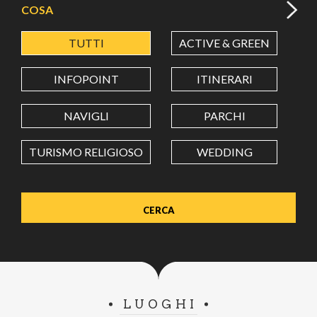
COSA
TUTTI
ACTIVE & GREEN
A
LATITUDINE
INFOPOINT
ITINERARI
LONGITUDINE
NAVIGLI
PARCHI
TURISMO RELIGIOSO
WEDDING
Value in decimal degrees. Use dot (.) as decimal separator.
LUOGHI