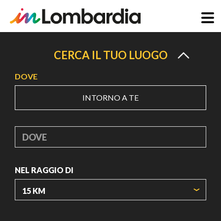
Salta
al
CERCA IL TUO LUOGO
contenuto
DOVE
principale
INTORNO A TE
DOVE
NEL RAGGIO DI
ORIGIN COORDINATES