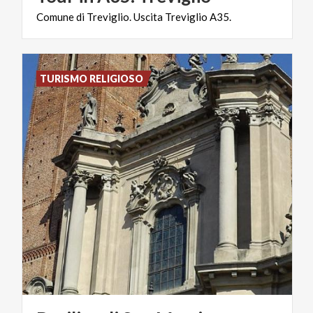
Comune
di
Treviglio.
Uscita
Treviglio
A35.
TURISMO RELIGIOSO