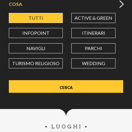
COSA
TUTTI
ACTIVE & GREEN
A
LATITUDINE
INFOPOINT
ITINERARI
LONGITUDINE
NAVIGLI
PARCHI
TURISMO RELIGIOSO
WEDDING
Value in decimal degrees. Use dot (.) as decimal separator.
LUOGHI