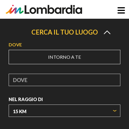
Salta
al
CERCA IL TUO LUOGO
contenuto
DOVE
principale
INTORNO A TE
DOVE
NEL RAGGIO DI
ORIGIN COORDINATES