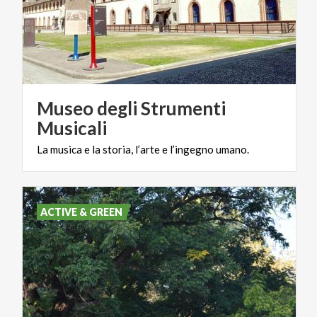
Museo degli Strumenti
Musicali
La
musica
e
la
storia,
l’arte
e
l’ingegno
umano.
ACTIVE & GREEN