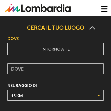
Salta
al
CERCA IL TUO LUOGO
contenuto
DOVE
principale
INTORNO A TE
DOVE
NEL RAGGIO DI
ORIGIN COORDINATES