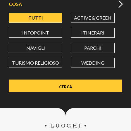
COSA
TUTTI
ACTIVE & GREEN
A
LATITUDINE
INFOPOINT
ITINERARI
LONGITUDINE
NAVIGLI
PARCHI
TURISMO RELIGIOSO
WEDDING
Value in decimal degrees. Use dot (.) as decimal separator.
LUOGHI