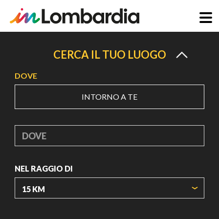
Salta
al
CERCA IL TUO LUOGO
contenuto
DOVE
principale
INTORNO A TE
DOVE
NEL RAGGIO DI
ORIGIN COORDINATES