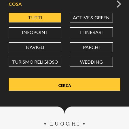
COSA
TUTTI
ACTIVE & GREEN
A
LATITUDINE
INFOPOINT
ITINERARI
LONGITUDINE
NAVIGLI
PARCHI
TURISMO RELIGIOSO
WEDDING
Value in decimal degrees. Use dot (.) as decimal separator.
LUOGHI