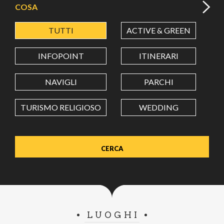
COSA
TUTTI
ACTIVE & GREEN
A
LATITUDINE
INFOPOINT
ITINERARI
LONGITUDINE
NAVIGLI
PARCHI
TURISMO RELIGIOSO
WEDDING
Value in decimal degrees. Use dot (.) as decimal separator.
LUOGHI