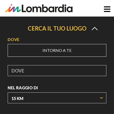
Salta
al
CERCA IL TUO LUOGO
contenuto
DOVE
principale
INTORNO A TE
DOVE
NEL RAGGIO DI
ORIGIN COORDINATES