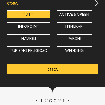
COSA
TUTTI
ACTIVE & GREEN
A
LATITUDINE
INFOPOINT
ITINERARI
LONGITUDINE
NAVIGLI
PARCHI
TURISMO RELIGIOSO
WEDDING
Value in decimal degrees. Use dot (.) as decimal separator.
LUOGHI