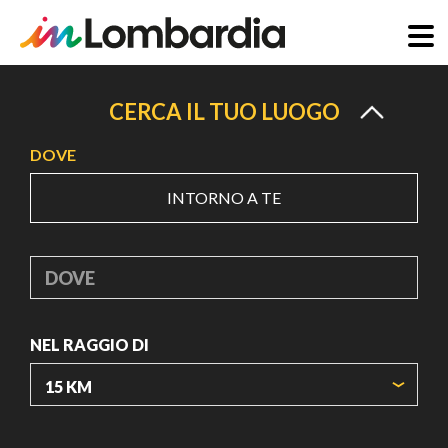
Salta
al
CERCA IL TUO LUOGO
contenuto
DOVE
principale
INTORNO A TE
DOVE
NEL RAGGIO DI
ORIGIN COORDINATES