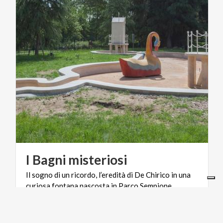
I
Bagni
misteriosi
Il
sogno
di
un
ricordo,
l’eredità
di
De
Chirico
in
una
curiosa
fontana
nascosta
in
Parco
Sempione