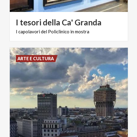
I
tesori
della
Ca'
Granda
I
capolavori
del
Policlinico
in
mostra
ARTE E CULTURA