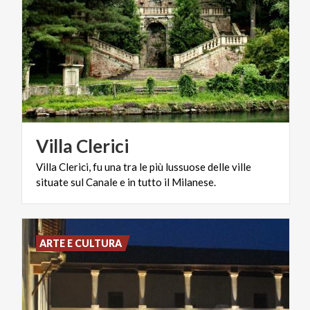
Villa
Clerici
Villa
Clerici,
fu
una
tra
le
più
lussuose
delle
ville
situate
sul
Canale
e
in
tutto
il
Milanese.
ARTE E CULTURA