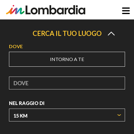
Salta
al
CERCA IL TUO LUOGO
contenuto
DOVE
principale
INTORNO A TE
DOVE
NEL RAGGIO DI
ORIGIN COORDINATES