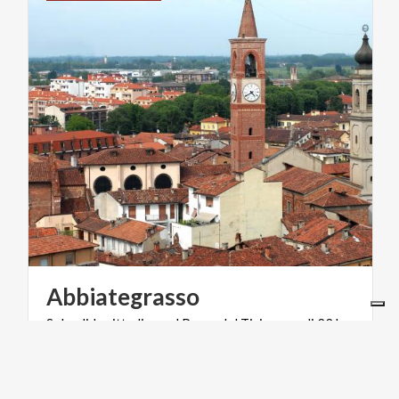
Abbiategrasso
Splendida
cittadina
nel
Parco
del
Ticino,
a
soli
22
km
a
sud-ovest
di
Milano,
seguendo
il
Naviglio
Grande.