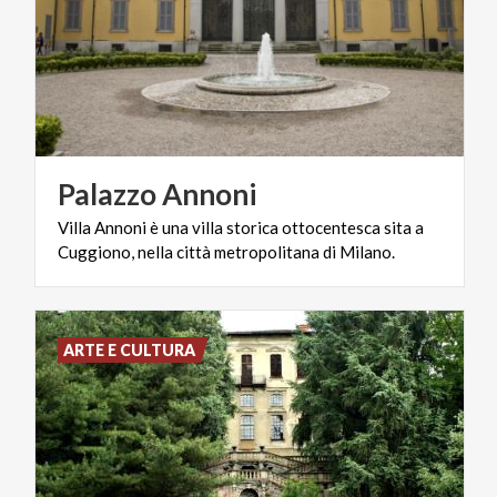
Palazzo
Annoni
Villa
Annoni
è
una
villa
storica
ottocentesca
sita
a
Cuggiono,
nella
città
metropolitana
di
Milano.
ARTE E CULTURA