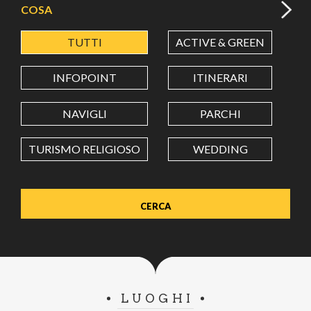
COSA
TUTTI
ACTIVE & GREEN
A
LATITUDINE
INFOPOINT
ITINERARI
LONGITUDINE
NAVIGLI
PARCHI
TURISMO RELIGIOSO
WEDDING
Value in decimal degrees. Use dot (.) as decimal separator.
LUOGHI