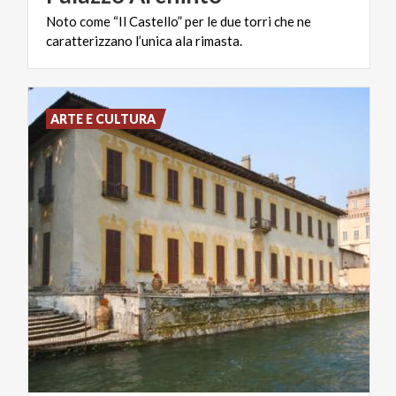
Noto
come
“Il
Castello”
per
le
due
torri
che
ne
caratterizzano
l’unica
ala
rimasta.
ARTE E CULTURA