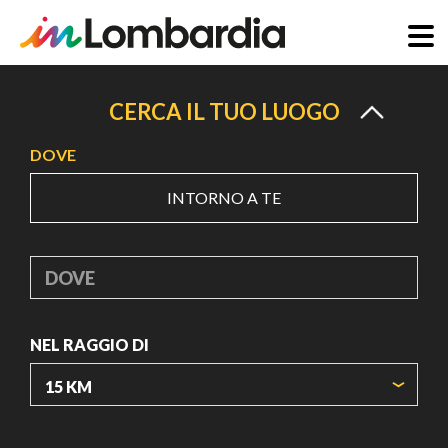
Salta
al
CERCA IL TUO LUOGO
contenuto
DOVE
principale
INTORNO A TE
DOVE
NEL RAGGIO DI
ORIGIN COORDINATES