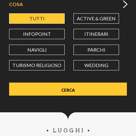
COSA
TUTTI
ACTIVE & GREEN
A
LATITUDINE
INFOPOINT
ITINERARI
LONGITUDINE
NAVIGLI
PARCHI
TURISMO RELIGIOSO
WEDDING
Value in decimal degrees. Use dot (.) as decimal separator.
LUOGHI