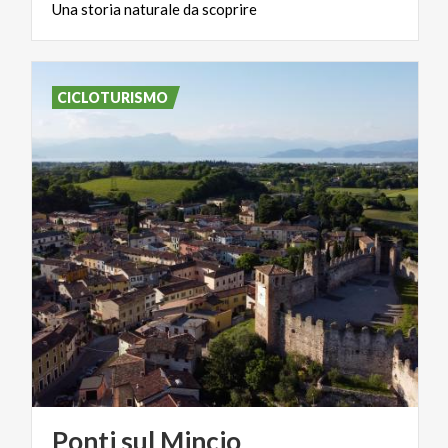
Una
storia
naturale
da
scoprire
CICLOTURISMO
Ponti
sul
Mincio