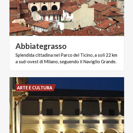
Abbiategrasso
Splendida
cittadina
nel
Parco
del
Ticino,
a
soli
22
km
a
sud-ovest
di
Milano,
seguendo
il
Naviglio
Grande.
ARTE E CULTURA