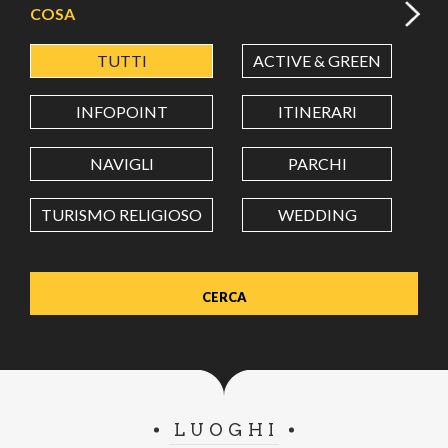
COSA
TUTTI
ACTIVE & GREEN
A
LATITUDINE
INFOPOINT
ITINERARI
LONGITUDINE
NAVIGLI
PARCHI
TURISMO RELIGIOSO
WEDDING
Value in decimal degrees. Use dot (.) as decimal separator.
LUOGHI