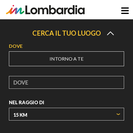
Salta
al
CERCA IL TUO LUOGO
contenuto
DOVE
principale
INTORNO A TE
DOVE
NEL RAGGIO DI
ORIGIN COORDINATES