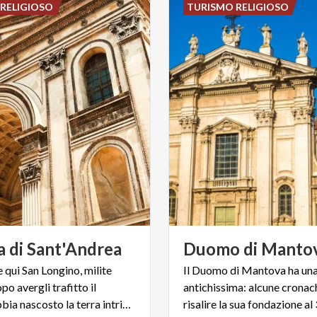
RELIGIOSO
TURISMO RELIGIOSO
a
di
Sant'Andrea
Duomo
di
Manto
e qui San Longino, milite
Il Duomo di Mantova ha una
o avergli trafitto il
antichissima: alcune cronac
costato, abbia nascosto la terra intrisa del sangue di Cristo
risalire la sua fondazione al