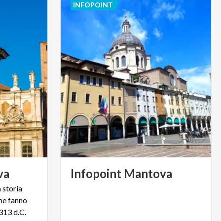
INFOPOINT
va
Infopoint
Mantova
 storia
he fanno
 313 d.C.