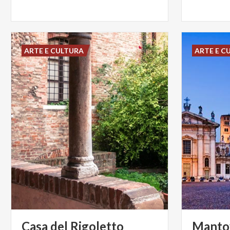
ARTE E CULTURA
ARTE E C
Casa
del
Rigoletto
Mantov