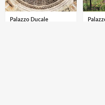
Palazzo
Ducale
Palazz
La Reggia dei Gonzaga, a Mantova,
Il Palazzo
rappresenta l'esempio architettonico
degli edifi
più denso e ricco di tutta l'Italia delle signorie.
della citt
FOOD & WINE
FOOD & 