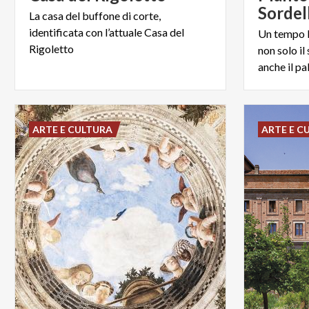
Sordel
La casa del buffone di corte,
identificata con l’attuale Casa del
Un tempo P
Rigoletto
non solo il
ARTE E CULTURA
ARTE E C