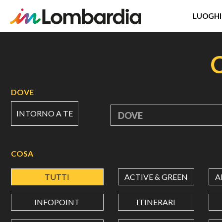
LUOGHI
Salta
al
contenuto
principale
DOVE
INTORNO A TE
DOVE
COSA
TUTTI
ACTIVE & GREEN
A
INFOPOINT
ITINERARI