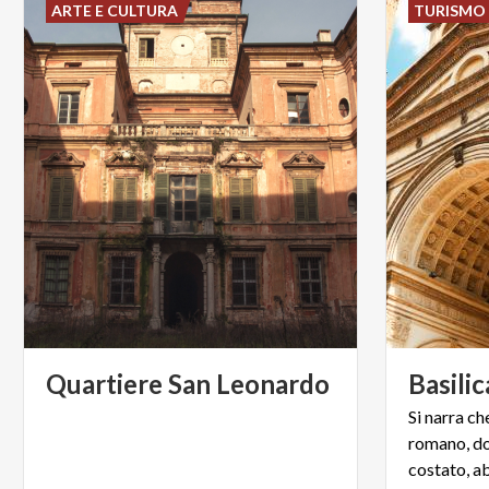
ARTE E CULTURA
TURISMO 
Quartiere
San
Leonardo
Basilic
Si narra ch
romano, dop