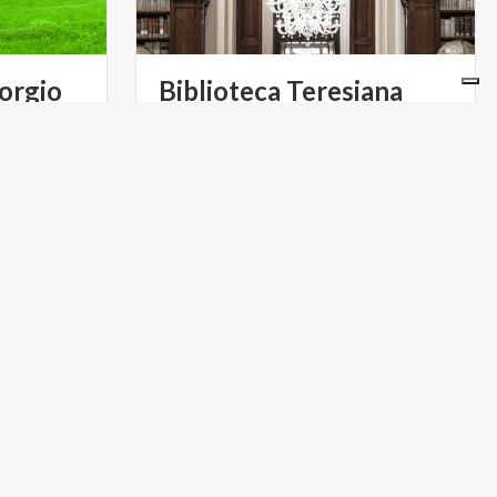
orgio
Biblioteca
Teresiana
ella d’Este,
Tra i gioielli culturali di Mantova, la
ù influenti
Biblioteca Teresiana è un’incantevole
sorpresa dal ricco e prezioso patrimonio storico-letterario
ARTE E CULTURA