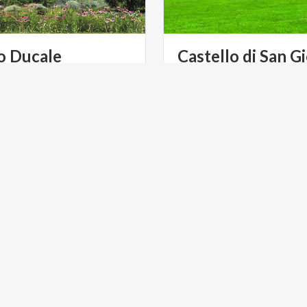
o
Ducale
Castello
di
San
Gi
 Ducale di Mantova, uno
Qui visse la nobildonna Isab
ci storici più rappresentativi
una delle figure femminili pi
à dei Gonzaga
del Rinascimento italiano.
WINE
LIFESTYLE