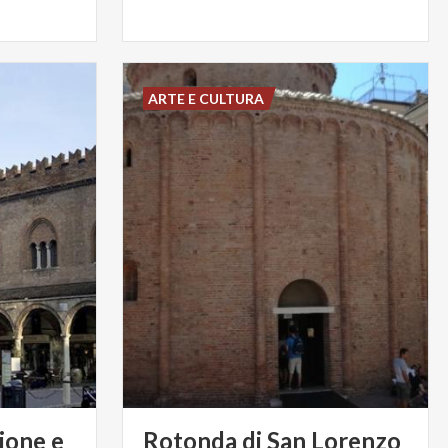
ARTE E CULTURA
ione e
Rotonda
di
San
Lorenzo