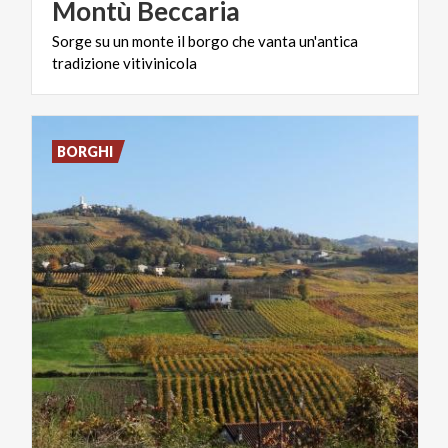
Montù
Beccaria
Sorge
su
un
monte
il
borgo
che
vanta
un'antica
tradizione
vitivinicola
BORGHI