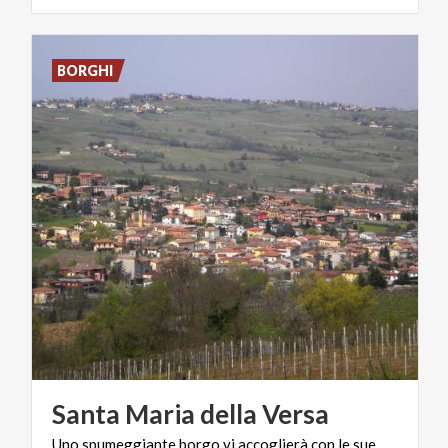
BORGHI
Santa
Maria
della
Versa
Uno spumeggiante borgo vi accoglierà con le sue