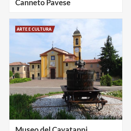
Canneto
Pavese
ARTE E CULTURA
Museo
del
Cavatappi