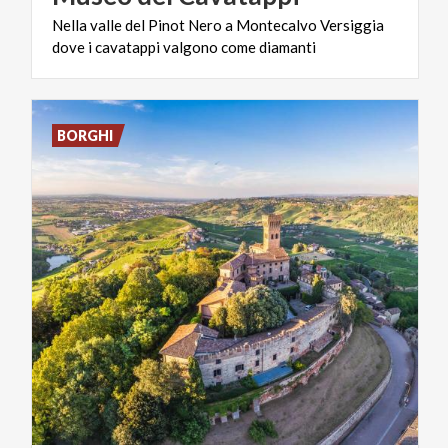
Nella
valle
del
Pinot
Nero
a
Montecalvo
Versiggia
dove
i
cavatappi
valgono
come
diamanti
BORGHI