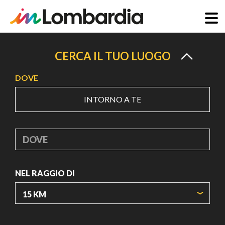
Salta
al
CERCA IL TUO LUOGO
contenuto
DOVE
principale
INTORNO A TE
DOVE
NEL RAGGIO DI
ORIGIN COORDINATES