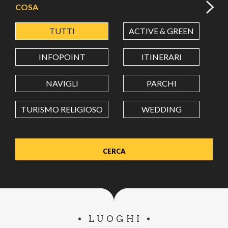
COSA
TUTTI
ACTIVE & GREEN
A
LATITUDINE
INFOPOINT
ITINERARI
LONGITUDINE
NAVIGLI
PARCHI
TURISMO RELIGIOSO
WEDDING
Value in decimal degrees. Use dot (.) as decimal separator.
LUOGHI