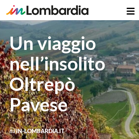
Salta
al
Un viaggio
contenuto
principale
nell’insolito
Oltrepò
Pavese
da
IN-LOMBARDIA.IT