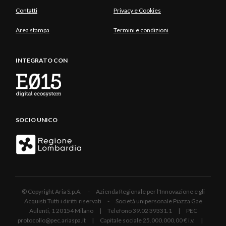
Contatti
Privacy e Cookies
Area stampa
Termini e condizioni
INTEGRATO CON
SOCIO UNICO
© Copyright Aria S.p.A. - Azienda Regionale per l'Innovazione e gli
Acquisti Tutti i diritti riservati - Società unipersonale Piazza Gae
Aulenti, 1 20154 Milano | Telefono 39.02 39331.1 | PEC
protocollo@pec.ariaspa.it | Capitale sociale 25.000.000,00 € i.v. |