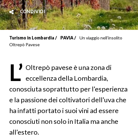
CONDIVIDI
Turismo in Lombardia
PAVIA
Un viaggio nell’insolito
Briciole
Oltrepò Pavese
di
L’
pane
Oltrepò pavese è una zona di
eccellenza della Lombardia,
conosciuta soprattutto per l’esperienza
e la passione dei coltivatori dell’uva che
ha infatti portato i suoi vini ad essere
conosciuti non solo in Italia ma anche
all’estero.