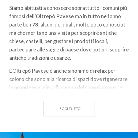
Siamo abituati a conoscere soprattutto i comuni più
famosi dell’
Oltrepò Pavese
ma in tutto ne fanno
parte ben
78
, alcuni dei quali, molto poco conosciuti
ma che meritano una visita per scoprire antiche
chiese, castelli, per gustare i prodotti locali,
partecipare alle sagre di paese dove poter riscoprire
antiche tradizioni e usanze.
L’Oltrepò Pavese è anche sinonimo di
relax
per
coloro che sono alla ricerca di spazi dove rigenerare
le proprie energie, all'insegna del sano riposo e del
benessere, cercando soprattutto una quiete
interiore e mentale, che spesso è minata dai
LEGGI TUTTO
frenetici ritmi che oggi sempre più spesso ci
accompagnano nel lavoro e nelle varie attività
quotidiane.