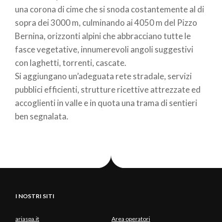
una corona di cime che si snoda costantemente al di
sopra dei 3000 m, culminando ai 4050 m del Pizzo
Bernina, orizzonti alpini che abbracciano tutte le
fasce vegetative, innumerevoli angoli suggestivi
con laghetti, torrenti, cascate.
Si aggiungano un’adeguata rete stradale, servizi
pubblici efficienti, strutture ricettive attrezzate ed
accoglienti in valle e in quota una trama di sentieri
ben segnalata.
I NOSTRI SITI
ariaspa.it
Area operatori