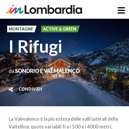
Salta
al
MONTAGNE
ACTIVE & GREEN
contenuto
I Rifugi
principale
da
SONDRIO E VALMALENCO
CONDIVIDI
La Valmalenco è la più estesa delle valli laterali della
Valtellina: quote variabili fra i 500 e i 4000 metri,