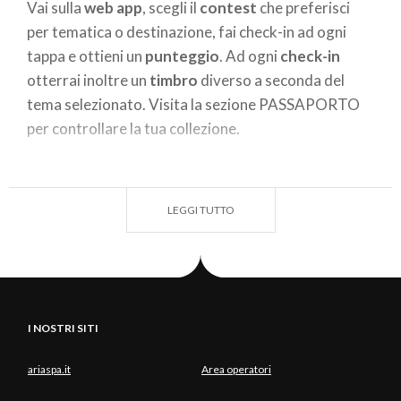
Vai sulla
web app
, scegli il
contest
che preferisci
per tematica o destinazione, fai check-in ad ogni
tappa e ottieni un
punteggio
. Ad ogni
check-in
otterrai inoltre un
timbro
diverso a seconda del
tema selezionato. Visita la sezione PASSAPORTO
per controllare la tua collezione.
nb: #inLombardia PASS è un'applicazione per dispositivi
smartphone e tablet. Navigando da computer la
LEGGI TUTTO
funzione GIOCA non è disponibile.
Pronto a metterti in gioco… viaggiando?
Vivi la tua esperienza #inLombardia e scala la
I NOSTRI SITI
classifica generale.
ariaspa.it
Area operatori