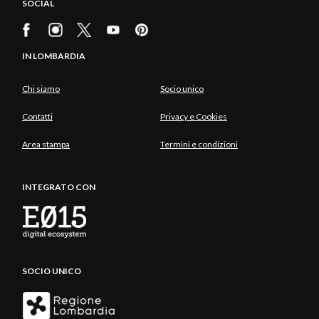
SOCIAL
Accedi subito al gioco:
pass.in-
lombardia.it
IN LOMBARDIA
Chi siamo
Socio unico
Contatti
Privacy e Cookies
Area stampa
Termini e condizioni
INTEGRATO CON
SOCIO UNICO