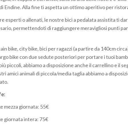
di Endine. Alla fine ti aspetta un ottimo aperitivo per ristor
 esperti o allenati, le nostre bici a pedalata assistita ti dar
ario, permettendoti di raggiungere meravigliosi punti pa
 bike, city bike, bici per ragazzi (a partire da 140cm circa)
rgo bike con due sedute posteriori per portare i tuoi bambi
 più piccoli, abbiamo a disposizione anche il carrellino e il s
tri amici animali di piccola/media taglia abbiamo a disposiz
ato.
fe:
ke mezza giornata: 55€
ke giornata intera: 75€