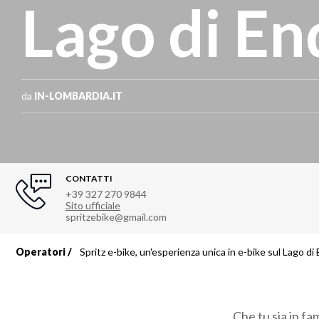
Lago di En
da
IN-LOMBARDIA.IT
CONTATTI
+39 327 270 9844
Sito ufficiale
spritzebike@gmail.com
Operatori
Spritz e-bike, un'esperienza unica in e-bike sul Lago di
Briciole
di
Che tu sia in fa