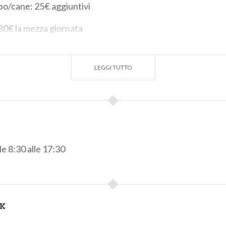
mbo/cane: 25€ aggiuntivi
 80€ la mezza giornata
0%
dalle 3 alle 7 bici noleggiate! Dalle 8 bici in su,
sconto de
LEGGI TUTTO
pre in omaggio
E OBBLIGATORIA, ALMENO 24H IN ANTICIPO
lle 8:30 alle 17:30
NK