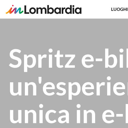
LUOGHI
Salta
al
contenuto
Spritz e-bi
principale
un'esperi
unica in e-