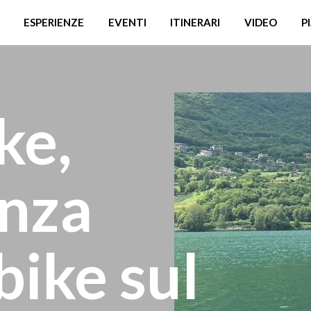
ESPERIENZE
EVENTI
ITINERARI
VIDEO
P
ke,
enza
bike sul