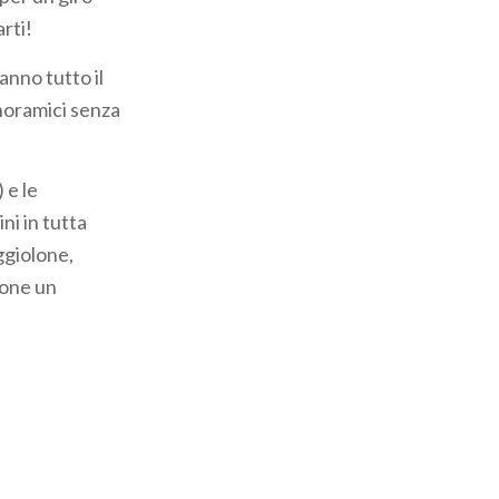
arti!
anno tutto il
noramici senza
 e le
ni in tutta
eggiolone,
ione un