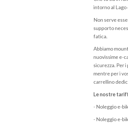
pane
intorno al Lago 
Non serve essere
supporto necess
fatica.
Abbiamo mountain
nuovissime e-ca
sicurezza. Per i
mentre per i vos
carrellino dedic
Le nostre tarif
- Noleggio e-bi
- Noleggio e-bi