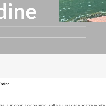
dine
 Endine
miglia, in coppia o con amici, salta su una delle nostre e-bike