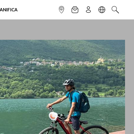
IANIFICA
INFOPOINT
NEWSLETTER
ISCRIVITI
LINGUA
CERCA