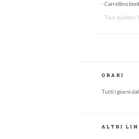
- Carrellino bi
- Tour guidato:
-
Sconto del 2
*aperitivo sem
PRENOTAZION
ORARI
Tutti i giorni da
ALTRI LI