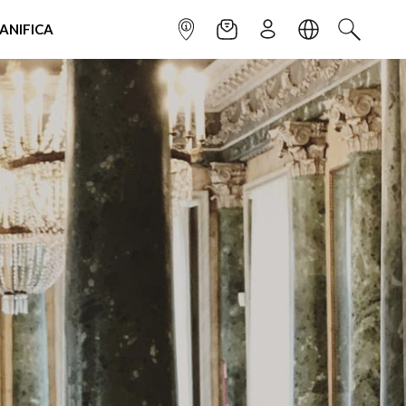
IANIFICA
INFOPOINT
NEWSLETTER
ISCRIVITI
LINGUA
CERCA