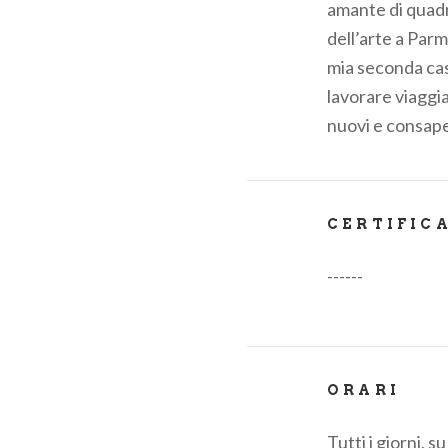
amante di quadri
dell’arte a Parm
mia seconda casa
lavorare viaggi
nuovi e consape
CERTIFIC
------
ORARI
Tutti i giorni, 