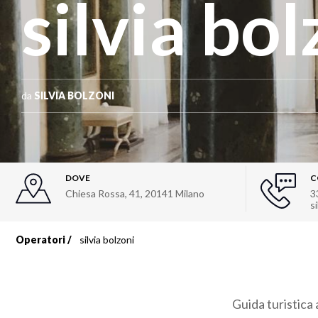
silvia bol
da
SILVIA BOLZONI
DOVE
C
Chiesa Rossa, 41
,
20141
Milano
3
s
Operatori
silvia bolzoni
Briciole
di
Guida turistica 
pane