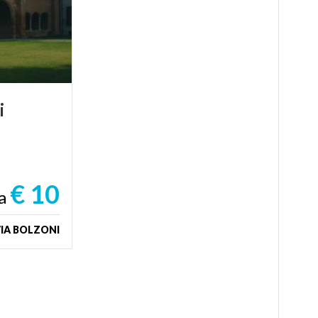
i
€ 10
a
VIA BOLZONI