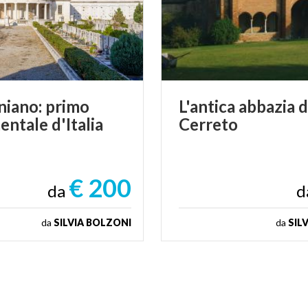
niano:
primo
L'antica
abbazia
d
entale
d'Italia
Cerreto
€ 200
da
d
da
SILVIA BOLZONI
da
SIL