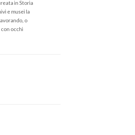
ureata in Storia
ivi e musei la
 lavorando, o
o con occhi