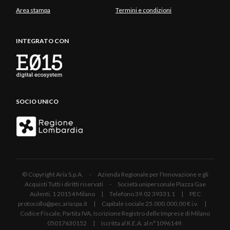
Area stampa
Termini e condizioni
INTEGRATO CON
SOCIO UNICO
© Copyright Aria S.p.A. - Azienda Regionale per l'Innovazione e gli
Acquisti Tutti i diritti riservati - Società unipersonale Piazza Gae
Aulenti, 1 20154 Milano | Telefono 39.02 39331.1 | PEC
protocollo@pec.ariaspa.it | Capitale sociale 25.000.000,00 € i.v. |
Codice Fiscale, Partita IVA, Iscrizione Registro delle Imprese di Milano
05017630152 | Iscritta al R.E.A. al n°1096149.