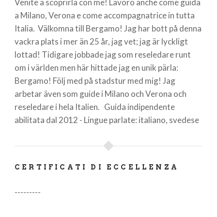
Venite a scoprirla con me! Lavoro anche come guida
a Milano, Verona e come accompagnatrice in tutta
Italia. Välkomna till Bergamo! Jag har bott på denna
vackra plats i mer än 25 år, jag vet; jag är lyckligt
lottad! Tidigare jobbade jag som reseledare runt
om i världen men här hittade jag en unik pärla:
Bergamo! Följ med på stadstur med mig! Jag
arbetar även som guide i Milano och Verona och
reseledare i hela Italien. Guida indipendente
abilitata dal 2012 - Lingue parlate: italiano, svedese
CERTIFICATI DI ECCELLENZA
---------