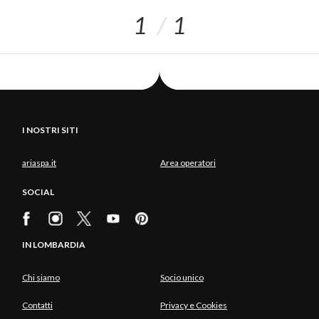
1
1
I NOSTRI SITI
ariaspa.it
Area operatori
SOCIAL
IN LOMBARDIA
Chi siamo
Socio unico
Contatti
Privacy e Cookies