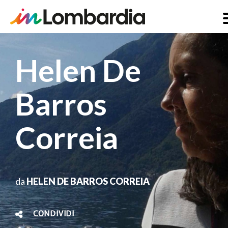
Salta
al
Helen De
contenuto
principale
Barros
Correia
da
HELEN DE BARROS CORREIA
CONDIVIDI