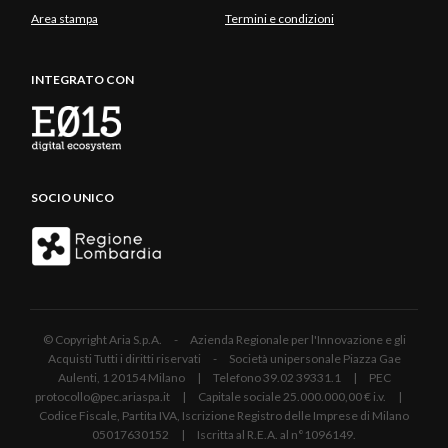
Area stampa
Termini e condizioni
INTEGRATO CON
SOCIO UNICO
© Copyright Aria S.p.A. - Azienda Regionale per l'Innovazione e gli
Acquisti Tutti i diritti riservati - Società unipersonale Piazza Gae
Aulenti, 1 20154 Milano | Telefono 39.02 39331.1 | PEC
protocollo@pec.ariaspa.it | Capitale sociale 25.000.000,00 € i.v. |
Codice Fiscale, Partita IVA, Iscrizione Registro delle Imprese di Milano
05017630152 | Iscritta al R.E.A. al n°1096149.