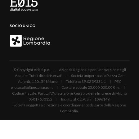
SOCIO UNICO
© Copyright Aria S.p.A. - Azienda Regionale per l'Innovazione e gli
Acquisti Tutti i diritti riservati - Società unipersonale Piazza Gae
Aulenti, 1 20154 Milano | Telefono 39.02 39331.1 | PEC
protocollo@pec.ariaspa.it | Capitale sociale 25.000.000,00 € i.v. |
Codice Fiscale, Partita IVA, Iscrizione Registro delle Imprese di Milano
05017630152 | Iscritta al R.E.A. al n°1096149.
Società soggetta a direzione e coordinamento da parte della Regione
Lombardia.