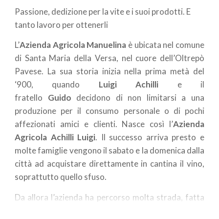
Passione, dedizione per la vite e i suoi prodotti. E
tanto lavoro per ottenerli
L’
Azienda Agricola Manuelina
è ubicata nel comune
di Santa Maria della Versa, nel cuore dell’Oltrepò
Pavese. La sua storia inizia nella prima metà del
‘900, quando
Luigi Achilli
e il
fratello
Guido
decidono di non limitarsi a una
produzione per il consumo personale o di pochi
affezionati amici e clienti. Nasce così l’
Azienda
Agricola Achilli Luigi
. Il successo arriva presto e
molte famiglie vengono il sabato e la domenica dalla
città ad acquistare direttamente in cantina il vino,
soprattutto quello sfuso.
Da allora l’azienda ha percorso molta strada, fatta
di dedizione e di paziente selezione delle uve per