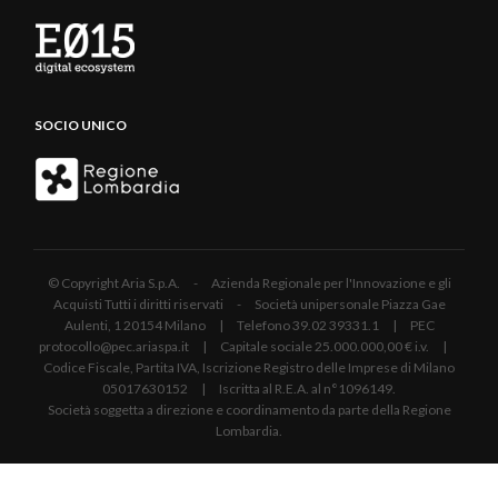
SOCIO UNICO
© Copyright Aria S.p.A. - Azienda Regionale per l'Innovazione e gli
Acquisti Tutti i diritti riservati - Società unipersonale Piazza Gae
Aulenti, 1 20154 Milano | Telefono 39.02 39331.1 | PEC
protocollo@pec.ariaspa.it | Capitale sociale 25.000.000,00 € i.v. |
Codice Fiscale, Partita IVA, Iscrizione Registro delle Imprese di Milano
05017630152 | Iscritta al R.E.A. al n°1096149.
Società soggetta a direzione e coordinamento da parte della Regione
Lombardia.