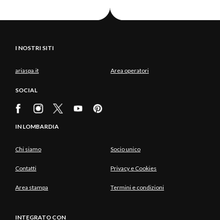
I NOSTRI SITI
ariaspa.it
Area operatori
SOCIAL
IN LOMBARDIA
Chi siamo
Socio unico
Contatti
Privacy e Cookies
Area stampa
Termini e condizioni
INTEGRATO CON