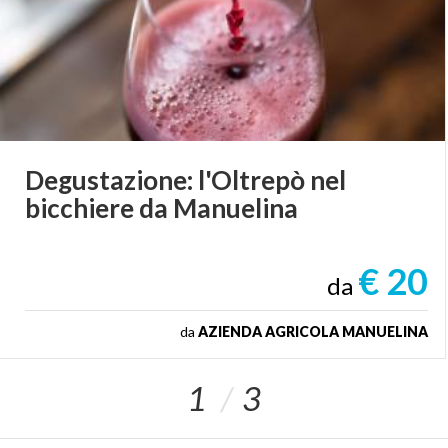
massima cura e nel rispetto dell’ambiente: interventi
anticrittogamici limitati al minimo, concimazione
fatta con prodotti organici solo di mantenimento e
non di forzatura della produzione, potature corte e
inerbimento naturale. La
raccolta delle uve è
manuale
. Si procede poi con una pressatura soffice
dei grappoli diraspati. Per ogni tipo di prodotto si
Degustazione:
l'Oltrepò
nel
adottano le tecniche di lavorazione più indicate. La
bicchiere
da
Manuelina
decantazione avviene in tini di acciaio inox che
garantiscono condizioni igieniche ottimali.
€ 20
da
da
AZIENDA AGRICOLA MANUELINA
1
3