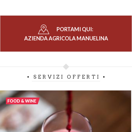
sempre la clientela.
La vigna e il vino
PORTAMI QUI:
Rispetto della natura e tecniche moderne
AZIENDA AGRICOLA MANUELINA
La vite è una pianta generosa, che sa ricambiare con
prodotti unici e preziosi l’impegno di chi se ne
prende cura e conosce i suoi segreti. Per questo
siamo certi che
i nostri prodotti siano così speciali
:
SERVIZI OFFERTI
perché hanno un ingrediente in più, la passione della
famiglia che li produce. Dietro al nostro vino c’è una
cura meticolosa in ogni fase della produzione, frutto
FOOD & WINE
di anni d’esperienza, cercando di dare sempre il
meglio.
La lavorazione dei
nostri vigneti
avviene con la