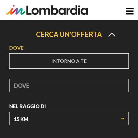
Salta
al
CERCA UN'OFFERTA
contenuto
DOVE
principale
INTORNO A TE
DOVE
NEL RAGGIO DI
ORIGIN COORDINATES