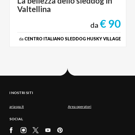
La
bellezza
dello
sleddog
in
Valtellina
€ 90
da
da
CENTRO ITALIANO SLEDDOG HUSKY VILLAGE
I NOSTRI SITI
ariaspa.it
Area operatori
SOCIAL