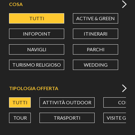
COSA
TUTTI
ACTIVE & GREEN
A
LATITUDINE
INFOPOINT
ITINERARI
LONGITUDINE
NAVIGLI
PARCHI
TURISMO RELIGIOSO
WEDDING
Value in decimal degrees. Use dot (.) as decimal separator.
TIPOLOGIA OFFERTA
TUTTI
ATTIVITÀ OUTDOOR
CORSI
TOUR
TRASPORTI
VISITE GUI