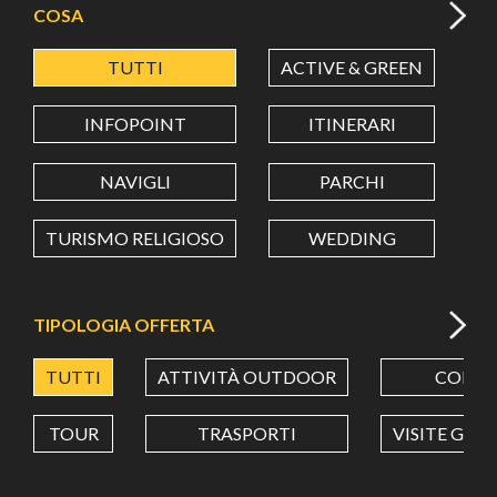
COSA
TUTTI
ACTIVE & GREEN
A
LATITUDINE
INFOPOINT
ITINERARI
LONGITUDINE
NAVIGLI
PARCHI
TURISMO RELIGIOSO
WEDDING
Value in decimal degrees. Use dot (.) as decimal separator.
TIPOLOGIA OFFERTA
TUTTI
ATTIVITÀ OUTDOOR
CORSI
TOUR
TRASPORTI
VISITE GUI