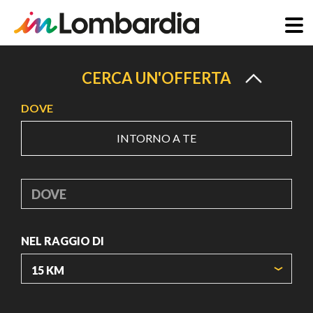
Salta
al
CERCA UN'OFFERTA
contenuto
DOVE
principale
INTORNO A TE
DOVE
NEL RAGGIO DI
ORIGIN COORDINATES