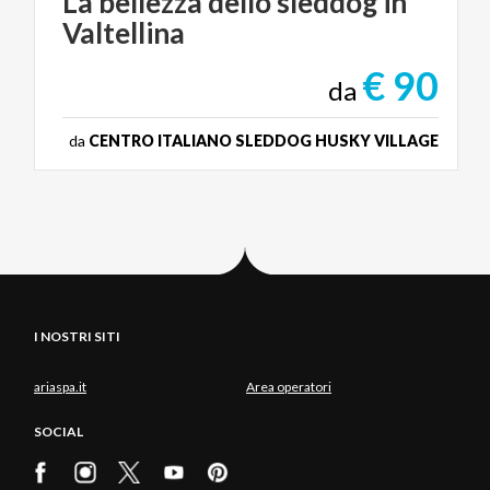
La
bellezza
dello
sleddog
in
Valtellina
€ 90
da
da
CENTRO ITALIANO SLEDDOG HUSKY VILLAGE
I NOSTRI SITI
ariaspa.it
Area operatori
SOCIAL