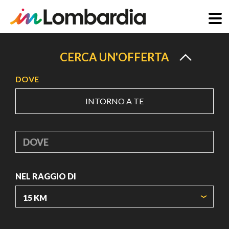
Salta
al
CERCA UN'OFFERTA
contenuto
DOVE
principale
INTORNO A TE
DOVE
NEL RAGGIO DI
ORIGIN COORDINATES