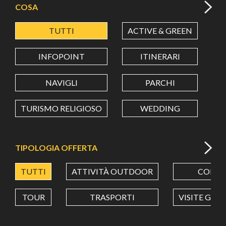
COSA
TUTTI
ACTIVE & GREEN
A
LATITUDINE
INFOPOINT
ITINERARI
LONGITUDINE
NAVIGLI
PARCHI
TURISMO RELIGIOSO
WEDDING
Value in decimal degrees. Use dot (.) as decimal separator.
TIPOLOGIA OFFERTA
TUTTI
ATTIVITÀ OUTDOOR
CORSI
TOUR
TRASPORTI
VISITE GUI