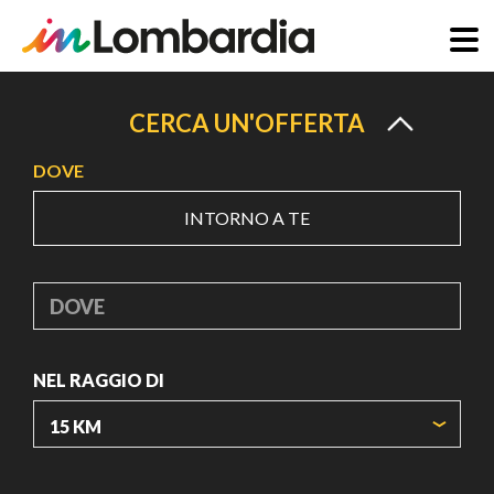
Salta
al
CERCA UN'OFFERTA
contenuto
DOVE
principale
INTORNO A TE
DOVE
NEL RAGGIO DI
ORIGIN COORDINATES