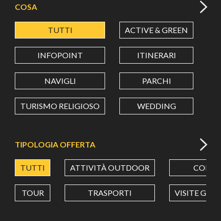
COSA
TUTTI
ACTIVE & GREEN
A
LATITUDINE
INFOPOINT
ITINERARI
LONGITUDINE
NAVIGLI
PARCHI
TURISMO RELIGIOSO
WEDDING
Value in decimal degrees. Use dot (.) as decimal separator.
TIPOLOGIA OFFERTA
TUTTI
ATTIVITÀ OUTDOOR
CORSI
TOUR
TRASPORTI
VISITE GUI