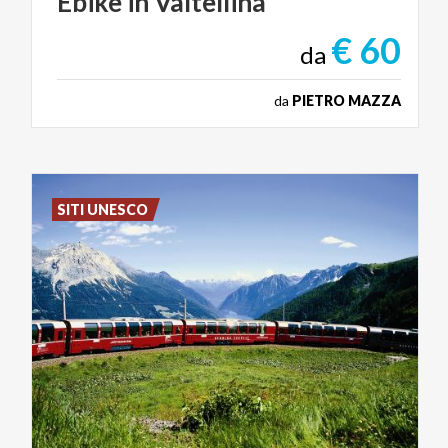
Ebike
in
Valtellina
€ 60
da
da
PIETRO MAZZA
SITI UNESCO