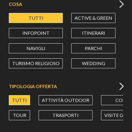
COSA
TUTTI
ACTIVE & GREEN
A
LATITUDINE
INFOPOINT
ITINERARI
LONGITUDINE
NAVIGLI
PARCHI
TURISMO RELIGIOSO
WEDDING
Value in decimal degrees. Use dot (.) as decimal separator.
TIPOLOGIA OFFERTA
TUTTI
ATTIVITÀ OUTDOOR
CORSI
TOUR
TRASPORTI
VISITE GUI