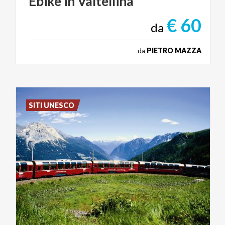
Ebike
in
Valtellina
€ 60
da
da
PIETRO MAZZA
SITI UNESCO