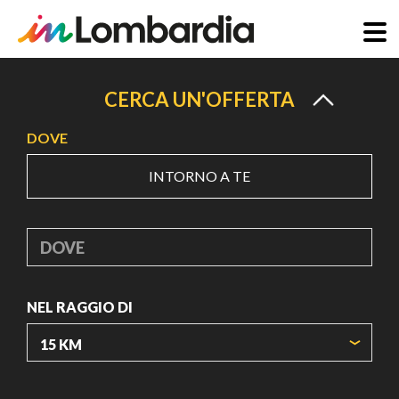
Salta
al
CERCA UN'OFFERTA
contenuto
DOVE
principale
INTORNO A TE
DOVE
NEL RAGGIO DI
ORIGIN COORDINATES