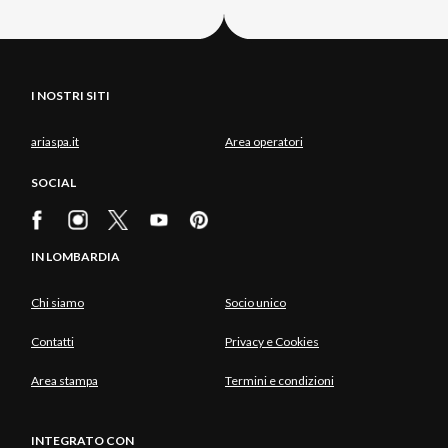
I NOSTRI SITI
ariaspa.it
Area operatori
SOCIAL
IN LOMBARDIA
Chi siamo
Socio unico
Contatti
Privacy e Cookies
Area stampa
Termini e condizioni
INTEGRATO CON