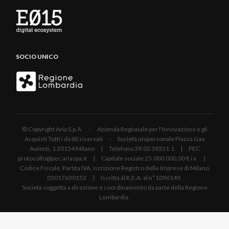
SOCIO UNICO
© Copyright Aria S.p.A. - Azienda Regionale per l'Innovazione e gli
Acquisti Tutti i diritti riservati - Società unipersonale Piazza Gae
Aulenti, 1 20154 Milano | Telefono 39.02 39331.1 | PEC
protocollo@pec.ariaspa.it | Capitale sociale 25.000.000,00 € i.v. |
Codice Fiscale, Partita IVA, Iscrizione Registro delle Imprese di Milano
05017630152 | Iscritta al R.E.A. al n°1096149.
Società soggetta a direzione e coordinamento da parte della Regione
Lombardia.