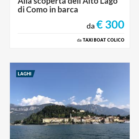
Alla
scoperta
dell'Alto
Lago
di
Como
in
barca
€ 300
da
da
TAXI BOAT COLICO
LAGHI