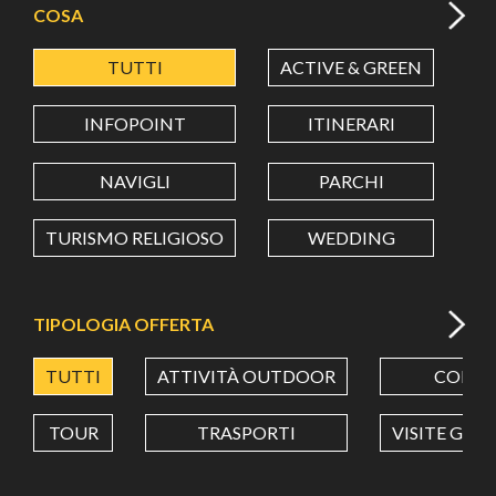
COSA
TUTTI
ACTIVE & GREEN
A
LATITUDINE
INFOPOINT
ITINERARI
LONGITUDINE
NAVIGLI
PARCHI
TURISMO RELIGIOSO
WEDDING
Value in decimal degrees. Use dot (.) as decimal separator.
TIPOLOGIA OFFERTA
TUTTI
ATTIVITÀ OUTDOOR
CORSI
TOUR
TRASPORTI
VISITE GUI