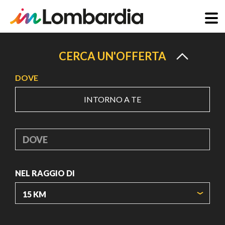
Salta
al
CERCA UN'OFFERTA
contenuto
DOVE
principale
INTORNO A TE
DOVE
NEL RAGGIO DI
ORIGIN COORDINATES