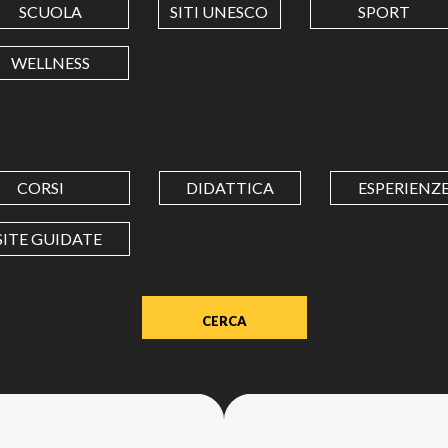
SCUOLA
SITI UNESCO
SPORT
LONGITUDINE
WELLNESS
Value
in
decimal
degrees.
CORSI
DIDATTICA
ESPERIENZ
Use
dot
SITE GUIDATE
(.)
as
decimal
separator.