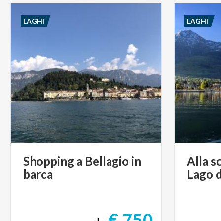
LAGHI
LAGHI
Shopping
a
Bellagio
in
Alla
s
barca
Lago
d
€ 750