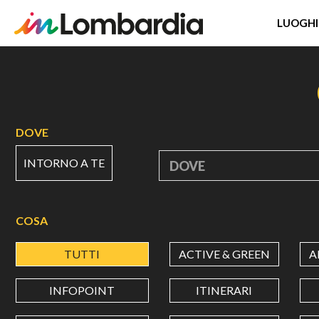
LUOGHI
Salta
al
contenuto
principale
DOVE
INTORNO A TE
DOVE
COSA
TUTTI
ACTIVE & GREEN
A
INFOPOINT
ITINERARI