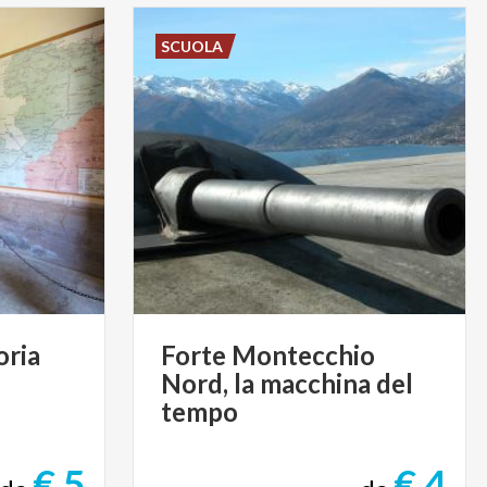
SCUOLA
oria
Forte Montecchio
Nord, la macchina del
tempo
€ 5
€ 4