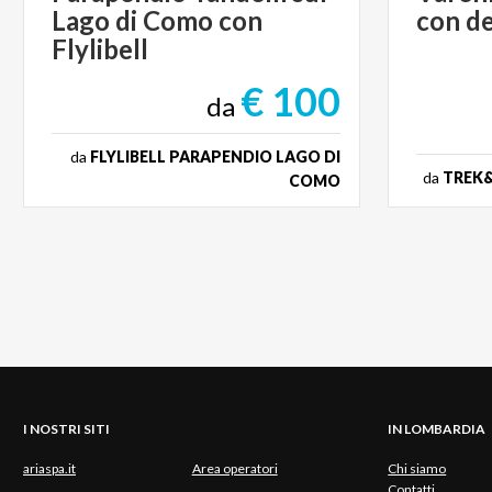
Lago di Como con
con
d
Flylibell
€ 100
da
da
FLYLIBELL PARAPENDIO LAGO DI
da
TREK&
COMO
I NOSTRI SITI
IN LOMBARDIA
ariaspa.it
Area operatori
Chi siamo
Contatti