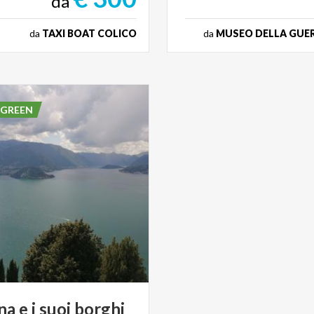
da
da
TAXI BOAT COLICO
da
MUSEO DELLA GUER
 GREEN
na
e
i
suoi
borghi