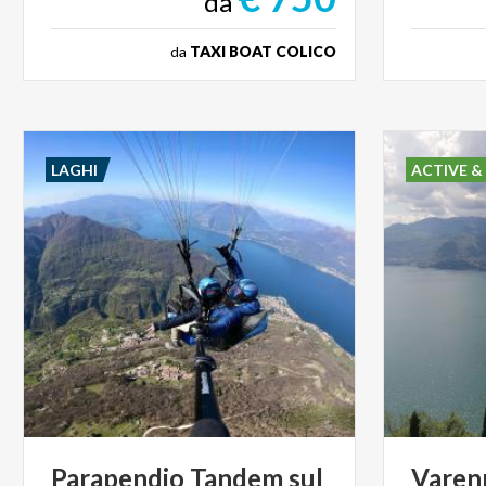
da
da
TAXI BOAT COLICO
LAGHI
ACTIVE &
Parapendio Tandem sul
Varen