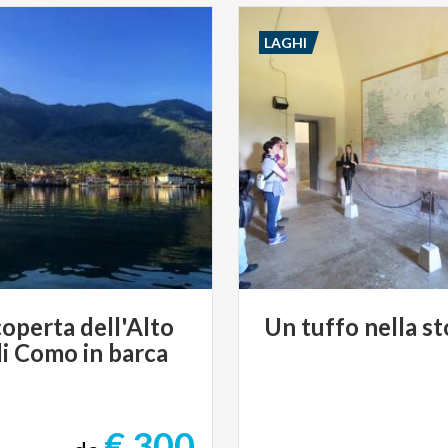
LAGHI
coperta
dell'Alto
Un
tuffo
nella
st
i
Como
in
barca
€ 300