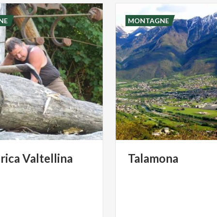
NE
MONTAGNE
rica
Valtellina
Talamona