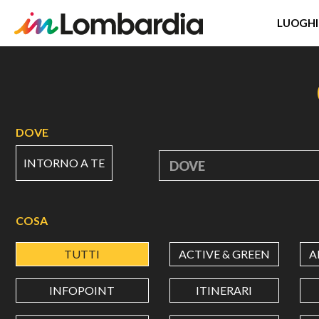
LUOGHI
Salta
al
contenuto
principale
DOVE
INTORNO A TE
DOVE
COSA
TUTTI
ACTIVE & GREEN
A
INFOPOINT
ITINERARI