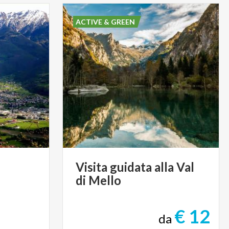
ACTIVE & GREEN
Visita
guidata
alla
Val
di
Mello
€ 12
da