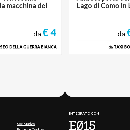
la macchina del
Lago
di
Como
in
o
€ 4
da
da
SEO DELLA GUERRA BIANCA
da
TAXI B
INTEGRATO CON
Socio unico
Privacy e Cookies