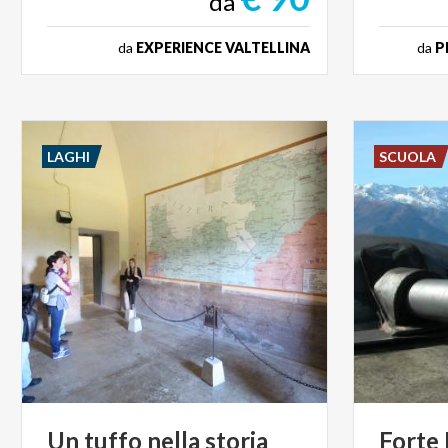
da
da
EXPERIENCE VALTELLINA
da
P
LAGHI
SCUOLA
Un
tuffo
nella
storia
Forte