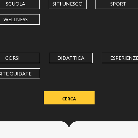
SCUOLA
SITI UNESCO
SPORT
LONGITUDINE
WELLNESS
Value
in
decimal
degrees.
CORSI
DIDATTICA
ESPERIENZ
Use
dot
SITE GUIDATE
(.)
as
decimal
separator.