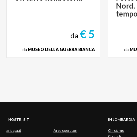
Nord, 
temp
€ 5
da
da
MUSEO DELLA GUERRA BIANCA
da
MU
I NOSTRI SITI
IN LOMBARDIA
ariaspa.it
Area operatori
Chi siamo
Contatti