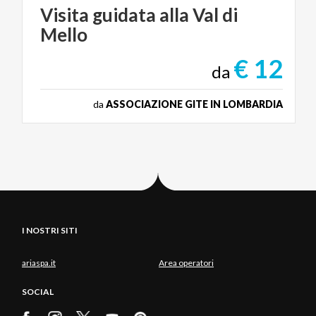
Visita
guidata
alla
Val
di
Mello
€ 12
da
da
ASSOCIAZIONE GITE IN LOMBARDIA
I NOSTRI SITI
ariaspa.it
Area operatori
SOCIAL