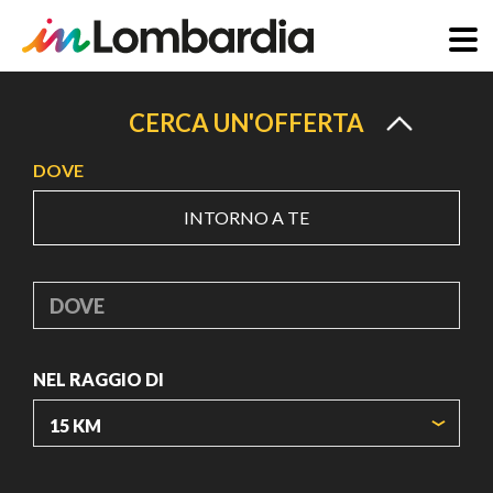
Salta
al
CERCA UN'OFFERTA
contenuto
DOVE
principale
INTORNO A TE
DOVE
NEL RAGGIO DI
ORIGIN COORDINATES