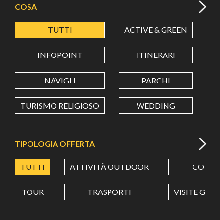
COSA
TUTTI
ACTIVE & GREEN
A
LATITUDINE
INFOPOINT
ITINERARI
LONGITUDINE
NAVIGLI
PARCHI
TURISMO RELIGIOSO
WEDDING
Value in decimal degrees. Use dot (.) as decimal separator.
TIPOLOGIA OFFERTA
TUTTI
ATTIVITÀ OUTDOOR
CORSI
TOUR
TRASPORTI
VISITE GUI