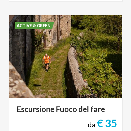
ACTIVE & GREEN
Escursione
Fuoco
del
fare
€ 35
da