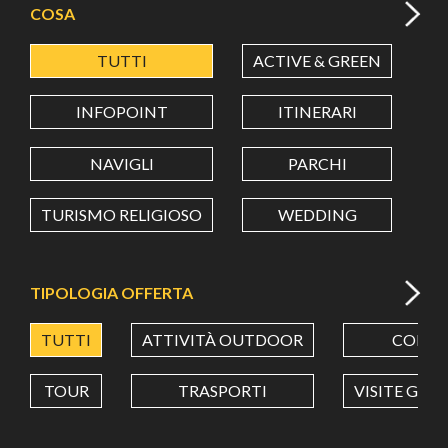
COSA
TUTTI
ACTIVE & GREEN
A
LATITUDINE
INFOPOINT
ITINERARI
LONGITUDINE
NAVIGLI
PARCHI
TURISMO RELIGIOSO
WEDDING
Value in decimal degrees. Use dot (.) as decimal separator.
TIPOLOGIA OFFERTA
TUTTI
ATTIVITÀ OUTDOOR
CORSI
TOUR
TRASPORTI
VISITE GUI