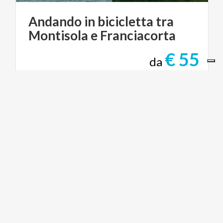
Andando
in
bicicletta
tra
Montisola
e
Franciacorta
€ 55
da
da
LAGO ISEO TRASPORTO E BIKE TOUR DI
SUSANNA ALLEGRI
ACTIVE & GREEN