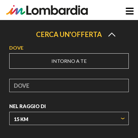
Salta
al
CERCA UN'OFFERTA
contenuto
DOVE
principale
INTORNO A TE
DOVE
NEL RAGGIO DI
ORIGIN COORDINATES