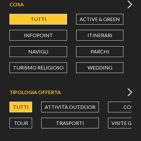
COSA
TUTTI
ACTIVE & GREEN
A
LATITUDINE
INFOPOINT
ITINERARI
LONGITUDINE
NAVIGLI
PARCHI
TURISMO RELIGIOSO
WEDDING
Value in decimal degrees. Use dot (.) as decimal separator.
TIPOLOGIA OFFERTA
TUTTI
ATTIVITÀ OUTDOOR
CORSI
TOUR
TRASPORTI
VISITE GUI