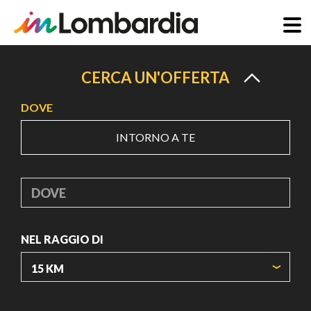
Salta
al
CERCA UN'OFFERTA
contenuto
DOVE
principale
INTORNO A TE
DOVE
NEL RAGGIO DI
ORIGIN COORDINATES