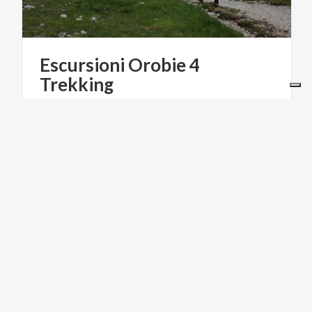
Escursioni
Orobie
4
Trekking
€ 15
da
da
OROBIE4TREKKING
ACTIVE & GREEN