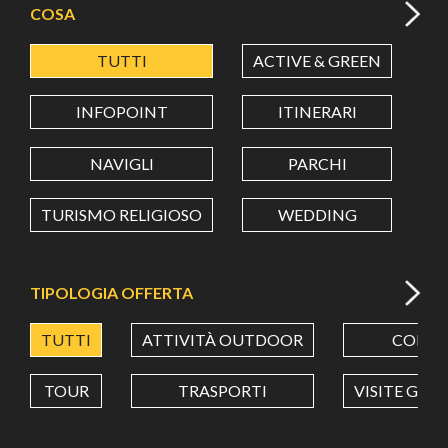
COSA
TUTTI
ACTIVE & GREEN
A
LATITUDINE
INFOPOINT
ITINERARI
LONGITUDINE
NAVIGLI
PARCHI
TURISMO RELIGIOSO
WEDDING
Value in decimal degrees. Use dot (.) as decimal separator.
TIPOLOGIA OFFERTA
TUTTI
ATTIVITÀ OUTDOOR
CORSI
TOUR
TRASPORTI
VISITE GUI