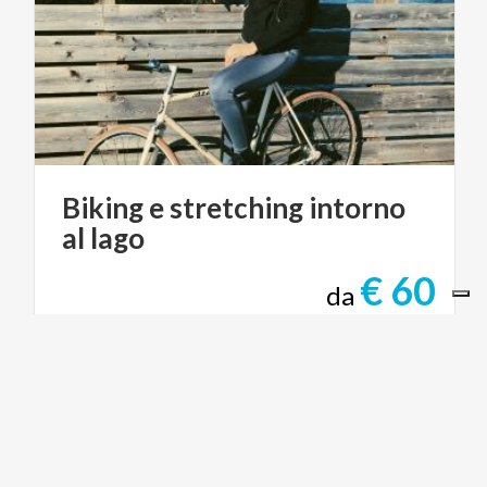
Biking
e
stretching
intorno
al
lago
€ 60
da
da
SBILVI
ARTE E CULTURA