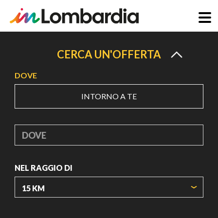
Salta
al
CERCA UN'OFFERTA
contenuto
DOVE
principale
INTORNO A TE
DOVE
NEL RAGGIO DI
ORIGIN COORDINATES