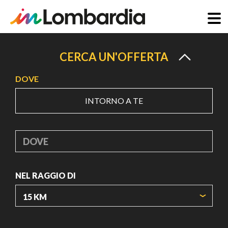
Salta
al
CERCA UN'OFFERTA
contenuto
DOVE
principale
INTORNO A TE
DOVE
NEL RAGGIO DI
ORIGIN COORDINATES