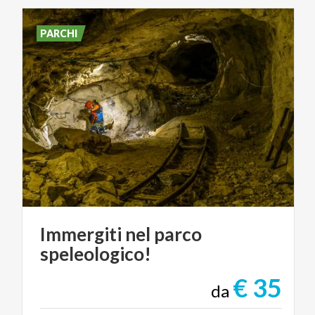
PARCHI
Immergiti
nel
parco
speleologico!
€ 35
da