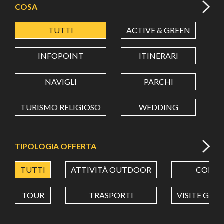
COSA
TUTTI
ACTIVE & GREEN
A
LATITUDINE
INFOPOINT
ITINERARI
LONGITUDINE
NAVIGLI
PARCHI
TURISMO RELIGIOSO
WEDDING
Value in decimal degrees. Use dot (.) as decimal separator.
TIPOLOGIA OFFERTA
TUTTI
ATTIVITÀ OUTDOOR
CORSI
TOUR
TRASPORTI
VISITE GUI