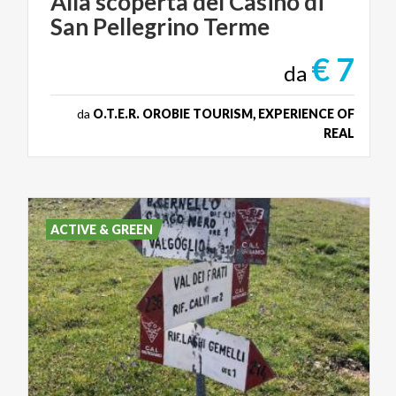
Alla
scoperta
del
Casinò
di
San
Pellegrino
Terme
€ 7
da
da
O.T.E.R. OROBIE TOURISM, EXPERIENCE OF
REAL
ACTIVE & GREEN