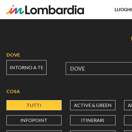
LUOGHI
Salta
al
contenuto
principale
DOVE
INTORNO A TE
DOVE
COSA
TUTTI
ACTIVE & GREEN
A
INFOPOINT
ITINERARI