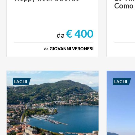
Como
€ 400
da
da
GIOVANNI VERONESI
LAGHI
LAGHI