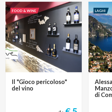
FOOD & WINE
LAGHI
Il
"Gioco
pericoloso"
Alessa
del
vino
Manzo
di Co
€ 5