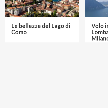
Le
bellezze
del
Lago
di
Volo i
Como
Lomba
Milan
€ 300
da
da
PASSPORT DI CARIONI SIMONA
CICLOTURISMO
CICLOTU