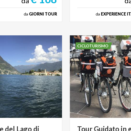
da
d
da
GIORNI TOUR
da
EXPERIENCE I
CICLOTURISMO
le
del
Lago
di
Tour
Guidato
in