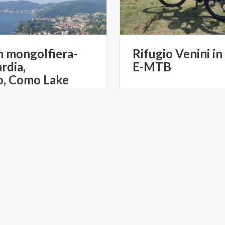
n mongolfiera-
Rifugio
Venini
in
rdia,
E-MTB
o, Como Lake
€ 149
da
d
da
BALLOONTOUR
da
B
RISMO
CICLOTURISMO