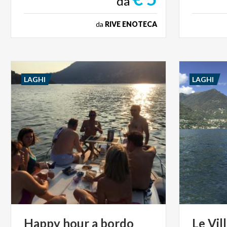
da
da
RIVE ENOTECA
LAGHI
LAGHI
Happy
hour
a
bordo
Le
Vil