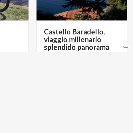
Castello Baradello,
viaggio millenario
splendido panorama
€ 79
da
€ 80
a
da
PACRISCA- CENTRO CULTURALE E
IKEMOTION
DI EDUCAZIONE AMBIENTALE
CICLOTURISMO