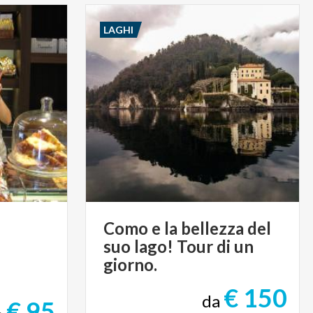
LAGHI
Como e la bellezza del
suo lago! Tour di un
giorno.
€ 150
da
€ 95