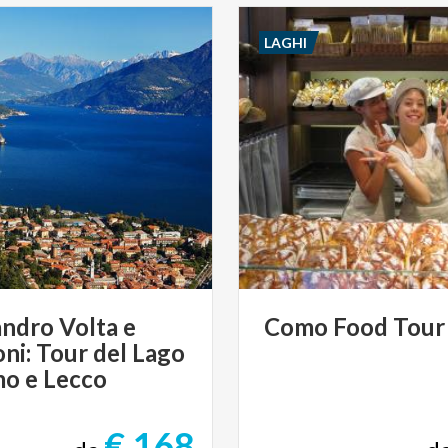
LAGHI
ndro Volta e
Como
Food
Tour
ni: Tour del Lago
mo e Lecco
€ 168