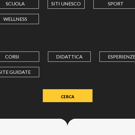
SCUOLA
SITI UNESCO
SPORT
LONGITUDINE
WELLNESS
Value
in
decimal
degrees.
CORSI
DIDATTICA
ESPERIENZ
Use
dot
SITE GUIDATE
(.)
as
decimal
separator.