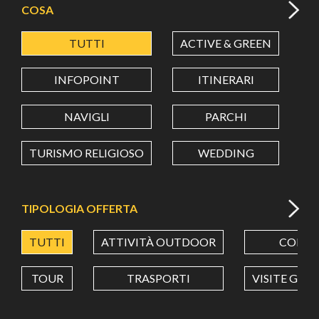
COSA
TUTTI
ACTIVE & GREEN
A
LATITUDINE
INFOPOINT
ITINERARI
LONGITUDINE
NAVIGLI
PARCHI
TURISMO RELIGIOSO
WEDDING
Value in decimal degrees. Use dot (.) as decimal separator.
TIPOLOGIA OFFERTA
TUTTI
ATTIVITÀ OUTDOOR
CORSI
TOUR
TRASPORTI
VISITE GUI