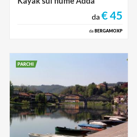
Kayak
sul
fiume
Adda
€ 45
da
da
BERGAMOXP
PARCHI