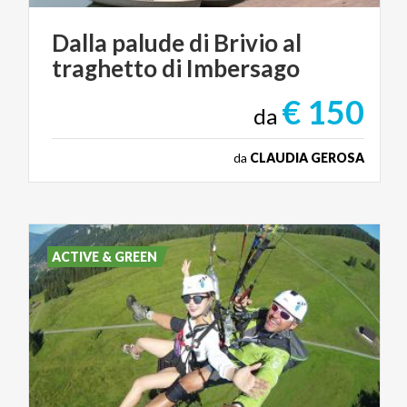
Dalla
palude
di
Brivio
al
traghetto
di
Imbersago
€ 150
da
da
CLAUDIA GEROSA
ACTIVE & GREEN