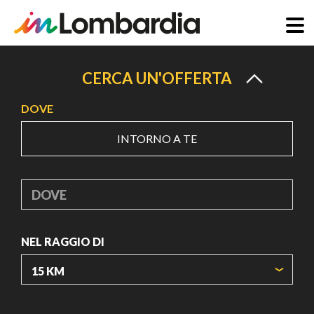
Salta
al
CERCA UN'OFFERTA
contenuto
DOVE
principale
INTORNO A TE
DOVE
NEL RAGGIO DI
ORIGIN COORDINATES