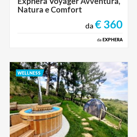
Exphera
Voyager
Avventura,
Natura
e
Comfort
€ 360
da
da
EXPHERA
WELLNESS