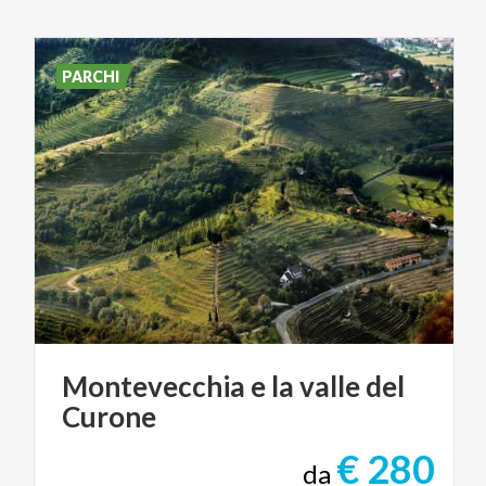
PARCHI
Montevecchia
e
la
valle
del
Curone
€ 280
da