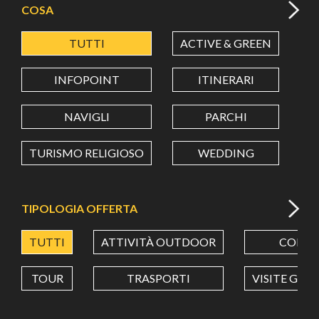
COSA
TUTTI
ACTIVE & GREEN
A
LATITUDINE
INFOPOINT
ITINERARI
LONGITUDINE
NAVIGLI
PARCHI
TURISMO RELIGIOSO
WEDDING
Value in decimal degrees. Use dot (.) as decimal separator.
TIPOLOGIA OFFERTA
TUTTI
ATTIVITÀ OUTDOOR
CORSI
TOUR
TRASPORTI
VISITE GUI