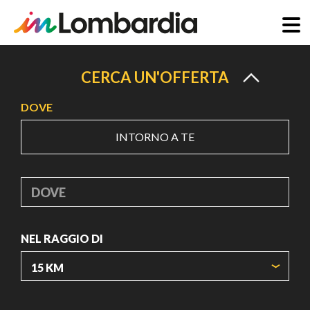
Salta
al
CERCA UN'OFFERTA
contenuto
DOVE
principale
INTORNO A TE
DOVE
NEL RAGGIO DI
ORIGIN COORDINATES