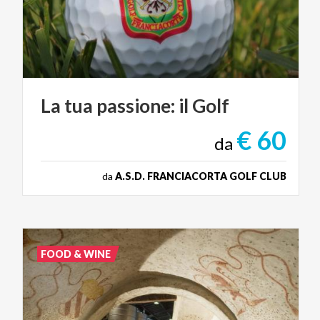
La
tua
passione:
il
Golf
€ 60
da
da
A.S.D. FRANCIACORTA GOLF CLUB
FOOD & WINE