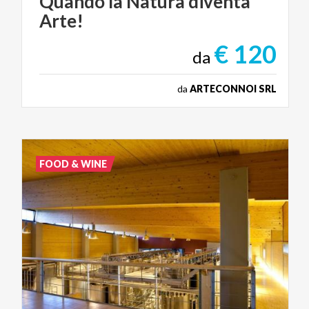
Quando
la
Natura
diventa
Arte!
€ 120
da
da
ARTECONNOI SRL
FOOD & WINE