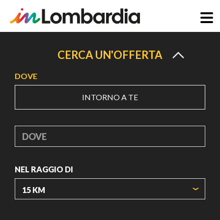
Salta
al
CERCA UN'OFFERTA
contenuto
DOVE
principale
INTORNO A TE
DOVE
NEL RAGGIO DI
ORIGIN COORDINATES