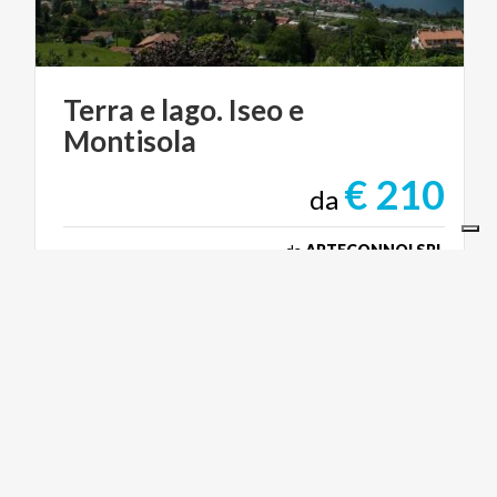
Terra
e
lago.
Iseo
e
Montisola
€ 210
da
da
ARTECONNOI SRL
CICLOTURISMO