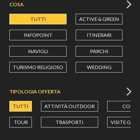
COSA
TUTTI
ACTIVE & GREEN
A
LATITUDINE
INFOPOINT
ITINERARI
LONGITUDINE
NAVIGLI
PARCHI
TURISMO RELIGIOSO
WEDDING
Value in decimal degrees. Use dot (.) as decimal separator.
TIPOLOGIA OFFERTA
TUTTI
ATTIVITÀ OUTDOOR
CORSI
TOUR
TRASPORTI
VISITE GUI