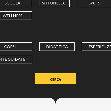
SCUOLA
SITI UNESCO
SPORT
LONGITUDINE
WELLNESS
Value
in
decimal
degrees.
CORSI
DIDATTICA
ESPERIENZ
Use
dot
SITE GUIDATE
(.)
as
decimal
separator.