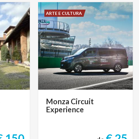
ARTE E CULTURA
o
Monza
Circuit
Experience
€ 150
€ 25