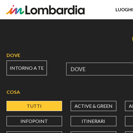
LUOGHI
Salta
al
contenuto
principale
DOVE
INTORNO A TE
DOVE
COSA
TUTTI
ACTIVE & GREEN
A
INFOPOINT
ITINERARI