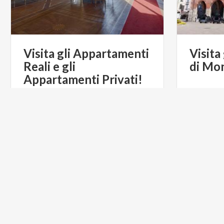
Visita gli Appartamenti
Visita
Reali e gli
di
Mo
Appartamenti Privati!
€ 6
da
da
CONSORZIO VILLA REALE E PARCO
DI MONZA
ARTE E CULTURA
PARCHI