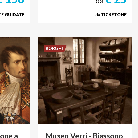
da
TE GUIDATE
da
TICKETONE
BORGHI
eone
a
Museo
Verri
-
Biassono