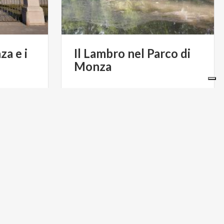
za
e
i
Il
Lambro
nel
Parco
di
Monza
€ 150
€ 180
da
TE GUIDATE
da
ART-U VISITE GUIDATE
ARTE E CULTURA