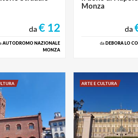
Monza
€ 12
da
da
a
AUTODROMO NAZIONALE
da
DEBORA LO CO
MONZA
ULTURA
ARTE E CULTURA