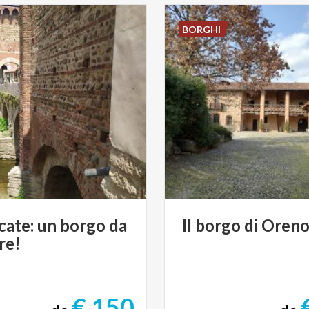
BORGHI
cate:
un
borgo
da
Il
borgo
di
Oren
re!
€ 150