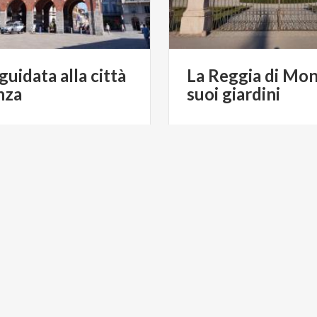
guidata
alla
città
La
Reggia
di
Mon
nza
suoi
giardini
€ 270
da
da
da
ART-U VISITE GUIDATE
da
ART-U VISI
ARTE E CULTURA