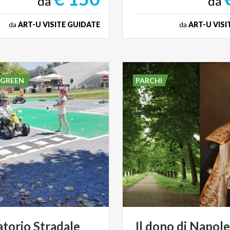
da
da
da
ART-U VISITE GUIDATE
da
ART-U VISI
 GREEN
PARCHI
atorio
Stradale
Il
dono
di
Napol