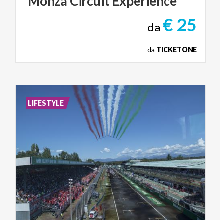
Monza
Circuit
Experience
€ 25
da
da
TICKETONE
LIFESTYLE