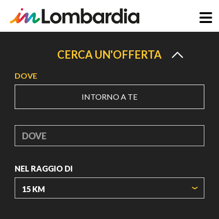
Salta
al
CERCA UN'OFFERTA
contenuto
DOVE
principale
INTORNO A TE
DOVE
NEL RAGGIO DI
ORIGIN COORDINATES