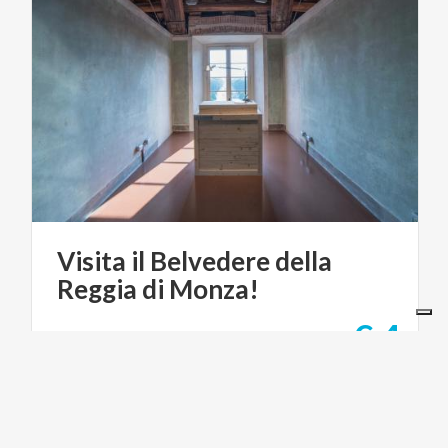
Visita
il
Belvedere
della
Reggia
di
Monza!
€ 4
da
da
CONSORZIO VILLA REALE E PARCO DI MONZA