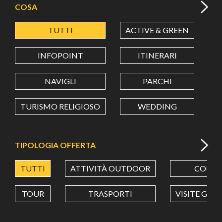
COSA
TUTTI
ACTIVE & GREEN
A
LATITUDINE
INFOPOINT
ITINERARI
LONGITUDINE
NAVIGLI
PARCHI
TURISMO RELIGIOSO
WEDDING
Value in decimal degrees. Use dot (.) as decimal separator.
TIPOLOGIA OFFERTA
TUTTI
ATTIVITÀ OUTDOOR
CORSI
TOUR
TRASPORTI
VISITE GUI