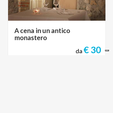
A
cena
in
un
antico
monastero
€ 30
da
da
RISTORANTE SAN ROCCO
ARTE E CULTURA