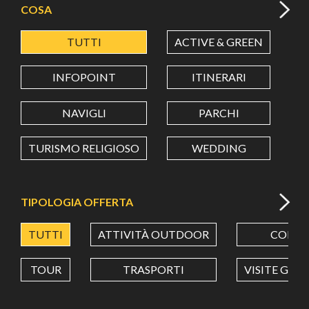
COSA
TUTTI
ACTIVE & GREEN
A
LATITUDINE
INFOPOINT
ITINERARI
LONGITUDINE
NAVIGLI
PARCHI
TURISMO RELIGIOSO
WEDDING
Value in decimal degrees. Use dot (.) as decimal separator.
TIPOLOGIA OFFERTA
TUTTI
ATTIVITÀ OUTDOOR
CORSI
TOUR
TRASPORTI
VISITE GUI