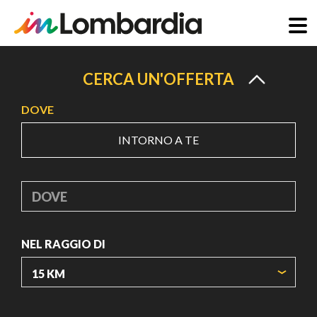
Salta
al
CERCA UN'OFFERTA
contenuto
DOVE
principale
INTORNO A TE
DOVE
NEL RAGGIO DI
ORIGIN COORDINATES