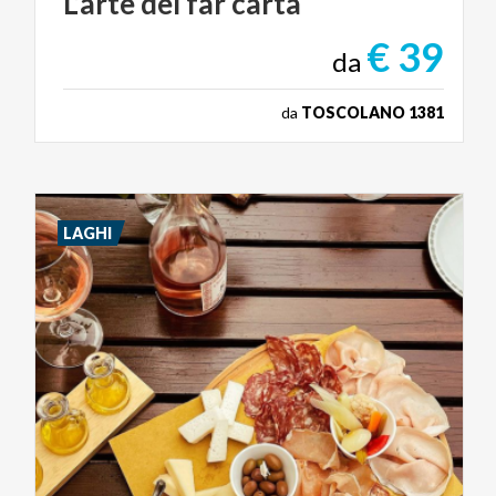
L’arte
del
far
carta
€ 39
da
da
TOSCOLANO 1381
LAGHI