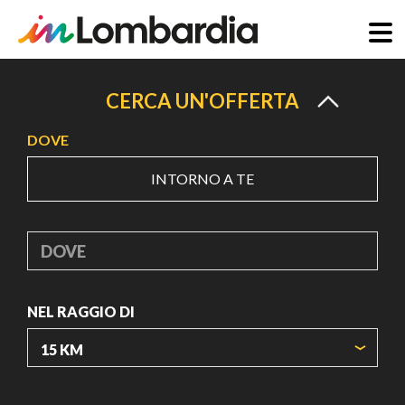
Salta
al
CERCA UN'OFFERTA
contenuto
DOVE
principale
INTORNO A TE
DOVE
NEL RAGGIO DI
ORIGIN COORDINATES