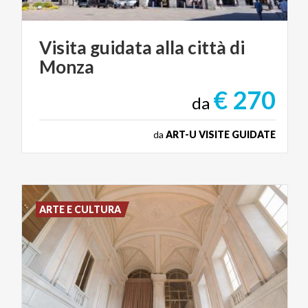
Visita
guidata
alla
città
di
Monza
€ 270
da
da
ART-U VISITE GUIDATE
ARTE E CULTURA