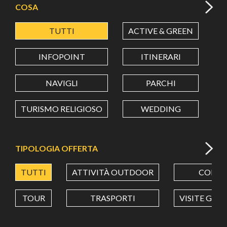
COSA
TUTTI
ACTIVE & GREEN
A
LATITUDINE
INFOPOINT
ITINERARI
LONGITUDINE
NAVIGLI
PARCHI
TURISMO RELIGIOSO
WEDDING
Value in decimal degrees. Use dot (.) as decimal separator.
TIPOLOGIA OFFERTA
TUTTI
ATTIVITÀ OUTDOOR
CORSI
TOUR
TRASPORTI
VISITE GUI