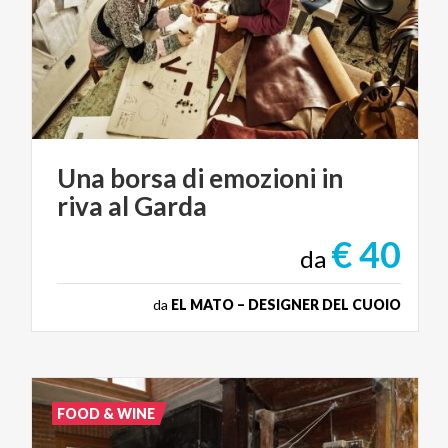
Una
borsa
di
emozioni
in
riva
al
Garda
€ 40
da
da
EL MATO – DESIGNER DEL CUOIO
FOOD & WINE