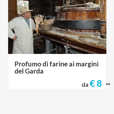
Profumo
di
farine
ai
margini
del
Garda
€ 8
da
da
COOPERATIVA AGRICOLA - FARINE TIPICHE
DEL LAGO DI GARDA