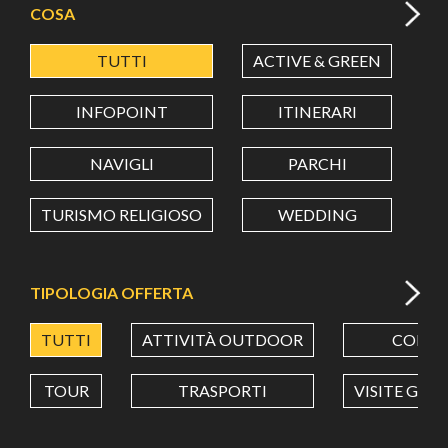
COSA
TUTTI
ACTIVE & GREEN
A
LATITUDINE
INFOPOINT
ITINERARI
LONGITUDINE
NAVIGLI
PARCHI
TURISMO RELIGIOSO
WEDDING
Value in decimal degrees. Use dot (.) as decimal separator.
TIPOLOGIA OFFERTA
TUTTI
ATTIVITÀ OUTDOOR
CORSI
TOUR
TRASPORTI
VISITE GUI