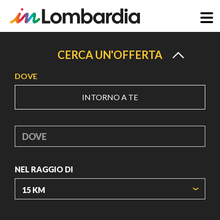
Salta
al
CERCA UN'OFFERTA
contenuto
DOVE
principale
INTORNO A TE
DOVE
NEL RAGGIO DI
ORIGIN COORDINATES