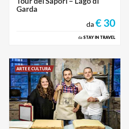
Tour
dei
Sapori
–
Lago
di
Garda
€ 30
da
da
STAY IN TRAVEL
ARTE E CULTURA