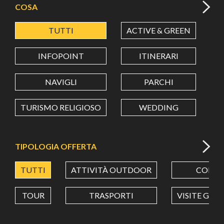
COSA
TUTTI
ACTIVE & GREEN
A
LATITUDINE
INFOPOINT
ITINERARI
LONGITUDINE
NAVIGLI
PARCHI
TURISMO RELIGIOSO
WEDDING
Value in decimal degrees. Use dot (.) as decimal separator.
TIPOLOGIA OFFERTA
TUTTI
ATTIVITÀ OUTDOOR
CORSI
TOUR
TRASPORTI
VISITE GUI