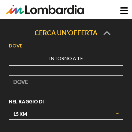
Salta
al
CERCA UN'OFFERTA
contenuto
DOVE
principale
INTORNO A TE
DOVE
NEL RAGGIO DI
ORIGIN COORDINATES