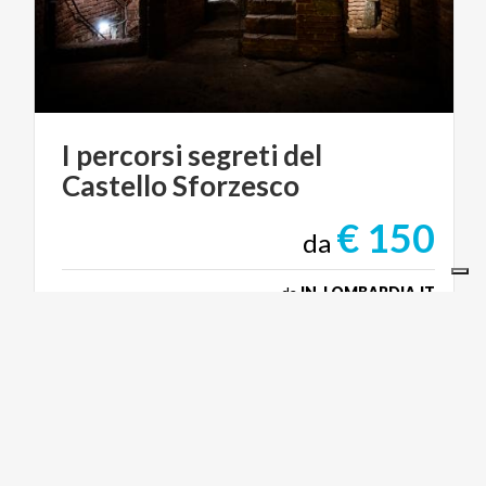
I
percorsi
segreti
del
Castello
Sforzesco
€ 150
da
da
IN-LOMBARDIA.IT
ARTE E CULTURA