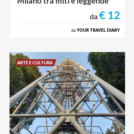
Milano
tra
miti
e
leggende
€ 12
da
da
YOUR TRAVEL DIARY
ARTE E CULTURA