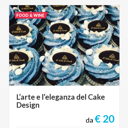
FOOD & WINE
L’arte
e
l’eleganza
del
Cake
Design
€ 20
da