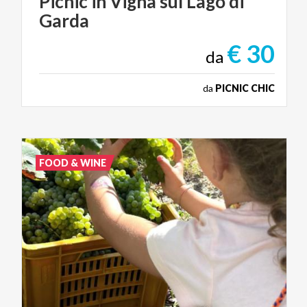
Picnic
in
Vigna
sul
Lago
di
Garda
€ 30
da
da
PICNIC CHIC
FOOD & WINE