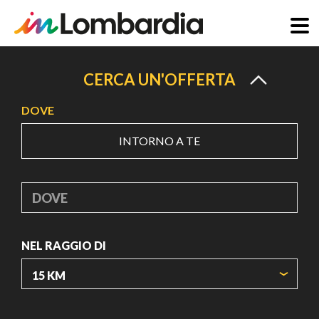
Salta
al
CERCA UN'OFFERTA
contenuto
DOVE
principale
INTORNO A TE
DOVE
NEL RAGGIO DI
ORIGIN COORDINATES