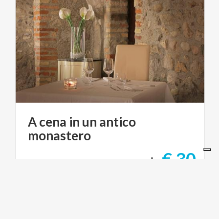
A
cena
in
un
antico
monastero
€ 30
da
da
RISTORANTE SAN ROCCO