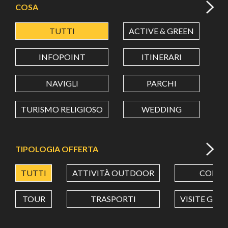
COSA
TUTTI
ACTIVE & GREEN
A
LATITUDINE
INFOPOINT
ITINERARI
LONGITUDINE
NAVIGLI
PARCHI
TURISMO RELIGIOSO
WEDDING
Value in decimal degrees. Use dot (.) as decimal separator.
TIPOLOGIA OFFERTA
TUTTI
ATTIVITÀ OUTDOOR
CORSI
TOUR
TRASPORTI
VISITE GUI