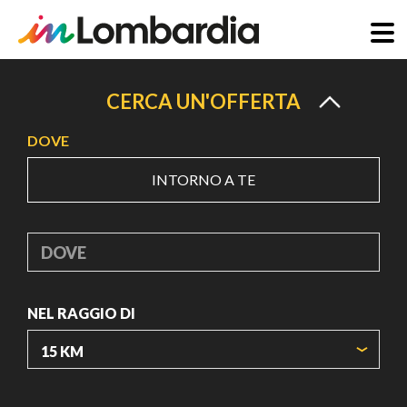
Salta
al
CERCA UN'OFFERTA
contenuto
DOVE
principale
INTORNO A TE
DOVE
NEL RAGGIO DI
ORIGIN COORDINATES