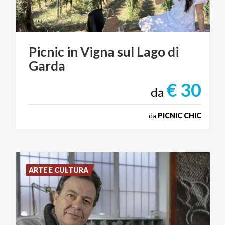
Picnic
in
Vigna
sul
Lago
di
Garda
€ 30
da
da
PICNIC CHIC
ARTE E CULTURA