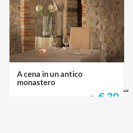
A
cena
in
un
antico
monastero
€ 30
da
da
RISTORANTE SAN ROCCO