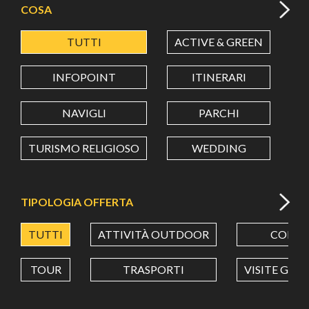
COSA
TUTTI
ACTIVE & GREEN
A
LATITUDINE
INFOPOINT
ITINERARI
LONGITUDINE
NAVIGLI
PARCHI
TURISMO RELIGIOSO
WEDDING
Value in decimal degrees. Use dot (.) as decimal separator.
TIPOLOGIA OFFERTA
TUTTI
ATTIVITÀ OUTDOOR
CORSI
TOUR
TRASPORTI
VISITE GUI