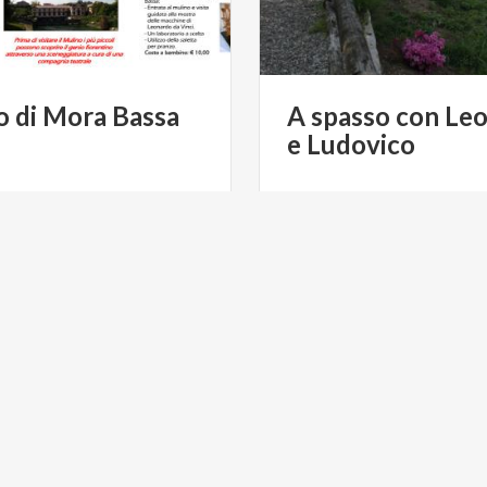
o
di
Mora
Bassa
A
spasso
con
Leo
e
Ludovico
€ 10
da
d
da
MULINO DI MORA BASSA
da
MULINO DI 
DO
ACTIVE & GREEN