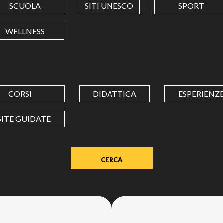
SCUOLA
SITI UNESCO
SPORT
LONGITUDINE
WELLNESS
Value
in
decimal
degrees.
CORSI
DIDATTICA
ESPERIENZ
Use
dot
SITE GUIDATE
(.)
as
decimal
separator.