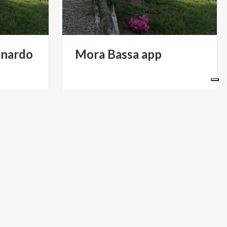
nardo
Mora
Bassa
app
€ 15
€ 0
a
da
MORA BASSA
da
MULINO DI MORA BASSA
PARCHI