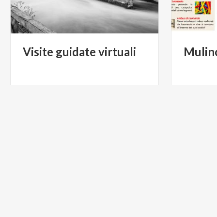
Visite
guidate
virtuali
Mulin
€ 100
da
da
MULINO DI MORA BASSA
LEONARDO
LEONAR