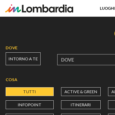
LUOGHI
Salta
al
contenuto
principale
DOVE
INTORNO A TE
DOVE
COSA
TUTTI
ACTIVE & GREEN
A
INFOPOINT
ITINERARI