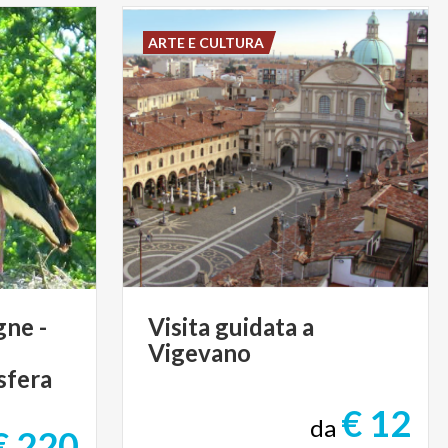
ARTE E CULTURA
gne -
Visita
guidata
a
Vigevano
sfera
€ 12
da
€ 220