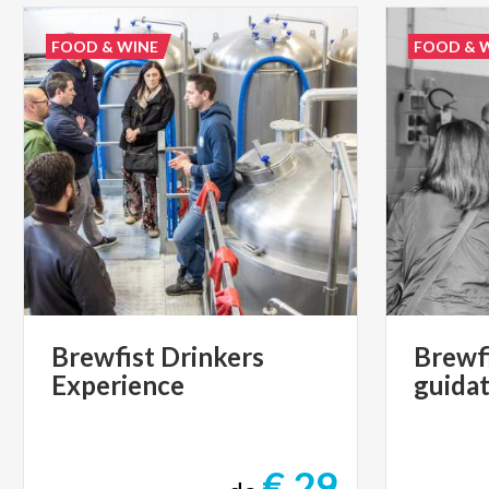
FOOD & WINE
FOOD & 
Brewfist
Drinkers
Brewf
Experience
guida
€ 29