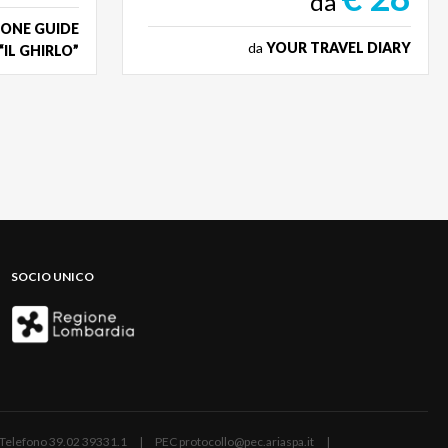
da
IONE GUIDE
da
YOUR TRAVEL DIARY
“IL GHIRLO”
SOCIO UNICO
ano | Telefono 39.02 39331.1 | PEC protocollo@pec.ariaspa.it |