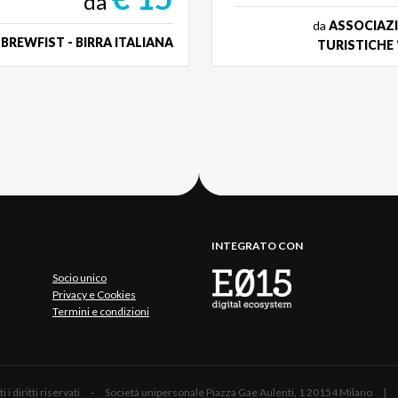
da
da
ASSOCIAZ
a
BREWFIST - BIRRA ITALIANA
TURISTICHE 
INTEGRATO CON
Socio unico
Privacy e Cookies
Termini e condizioni
 Tutti i diritti riservati - Società unipersonale Piazza Gae Aulenti, 1 20154 Mil