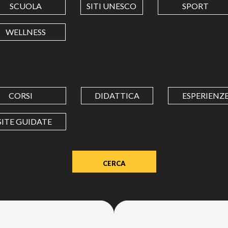
SCUOLA
SITI UNESCO
SPORT
LONGITUDINE
WELLNESS
Value
in
decimal
degrees.
CORSI
DIDATTICA
ESPERIENZ
Use
dot
SITE GUIDATE
(.)
as
decimal
separator.