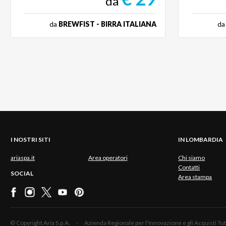
da
da
BREWFIST - BIRRA ITALIANA
d
I NOSTRI SITI
IN LOMBARDIA
ariaspa.it
Area operatori
Chi siamo
Contatti
SOCIAL
Area stampa
© Copyright Aria S.p.A. - Azienda Regionale per l'Innovazione e gli Acquisti