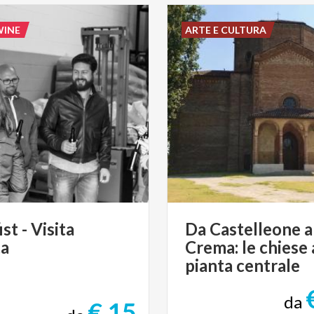
WINE
ARTE E CULTURA
ist
-
Visita
Da Castelleone a
ta
Crema: le chiese 
pianta centrale
da
€ 15