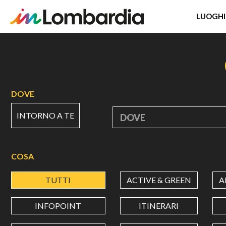
LUOGHI
Salta
al
contenuto
principale
DOVE
INTORNO A TE
DOVE
COSA
TUTTI
ACTIVE & GREEN
A
INFOPOINT
ITINERARI