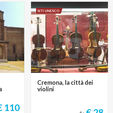
SITI UNESCO
Cremona,
la
città
dei
a
violini
€ 110
€ 28