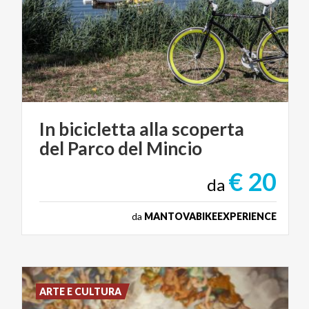
In
bicicletta
alla
scoperta
del
Parco
del
Mincio
€ 20
da
da
MANTOVABIKEEXPERIENCE
ARTE E CULTURA