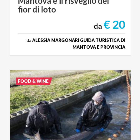
Mantova
e
il
risveglio
del
fior
di
loto
€ 20
da
da
ALESSIA MARGONARI GUIDA TURISTICA DI
MANTOVA E PROVINCIA
FOOD & WINE