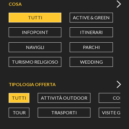
COSA
TUTTI
ACTIVE & GREEN
A
LATITUDINE
INFOPOINT
ITINERARI
LONGITUDINE
NAVIGLI
PARCHI
TURISMO RELIGIOSO
WEDDING
Value in decimal degrees. Use dot (.) as decimal separator.
TIPOLOGIA OFFERTA
TUTTI
ATTIVITÀ OUTDOOR
CORSI
TOUR
TRASPORTI
VISITE GUI