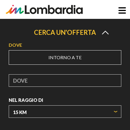
Salta
al
CERCA UN'OFFERTA
contenuto
DOVE
principale
INTORNO A TE
DOVE
NEL RAGGIO DI
ORIGIN COORDINATES